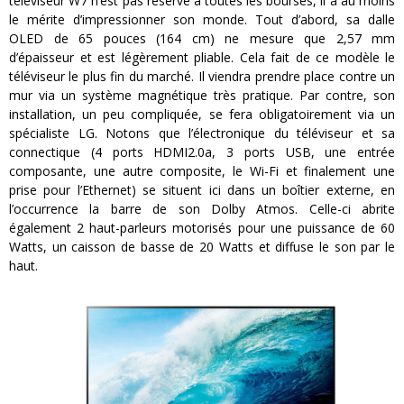
téléviseur W7 n’est pas réservé à toutes les bourses, il a au moins
le mérite d’impressionner son monde. Tout d’abord, sa dalle
OLED de 65 pouces (164 cm) ne mesure que 2,57 mm
d’épaisseur et est légèrement pliable. Cela fait de ce modèle le
téléviseur le plus fin du marché. Il viendra prendre place contre un
mur via un système magnétique très pratique. Par contre, son
installation, un peu compliquée, se fera obligatoirement via un
spécialiste LG. Notons que l’électronique du téléviseur et sa
connectique (4 ports HDMI2.0a, 3 ports USB, une entrée
composante, une autre composite, le Wi-Fi et finalement une
prise pour l’Ethernet) se situent ici dans un boîtier externe, en
l’occurrence la barre de son Dolby Atmos. Celle-ci abrite
également 2 haut-parleurs motorisés pour une puissance de 60
Watts, un caisson de basse de 20 Watts et diffuse le son par le
haut.