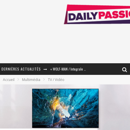
DERNIÈRES ACTUALITÉS
« WOLF-MAN / Integrale Tomes 1 et 2 » - Cruelle Vengeance !
Accueil
Multimédia
TV / Vidéo
« The Broken Ring / This Mariage Will Fail Anyway » (Tome 2) – Préparer sa vengeance…
« Mon Village Révolté » - Combattre un Projet !
« Le Béton et le Bambou / Propositions pour Mayotte et le Monde. » - Améliorations !
Star Fox
PsyRiver 2026 : la magie revient sur les rives de l’Aar