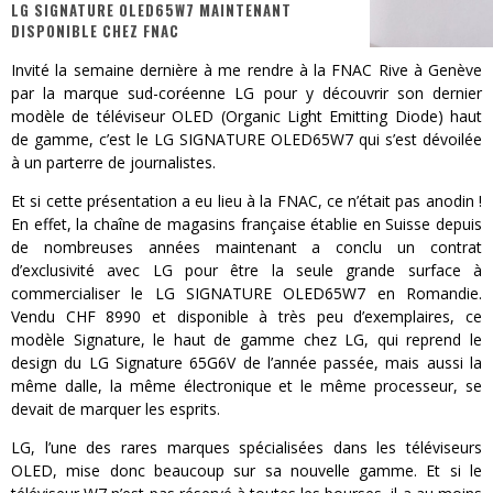
LG SIGNATURE OLED65W7 MAINTENANT
DISPONIBLE CHEZ FNAC
« MOFUSAND / Parler Japonais » – Des Expressions Pratiques !
Invité la semaine dernière à me rendre à la FNAC Rive à Genève
« Dr Wertham / L’homme qui étudia les tueurs en série » - Un Métier à Risque !
par la marque sud-coréenne LG pour y découvrir son dernier
modèle de téléviseur OLED (Organic Light Emitting Diode) haut
Assassin's Creed Black Flag Resynced
de gamme, c’est le LG SIGNATURE OLED65W7 qui s’est dévoilée
à un parterre de journalistes.
« Le Vent dand les Saules » - Une Belle Histoire !
Et si cette présentation a eu lieu à la FNAC, ce n’était pas anodin !
« Damn Them All » - Un duo de Choc !
En effet, la chaîne de magasins française établie en Suisse depuis
de nombreuses années maintenant a conclu un contrat
Yoshi and the mysterious book
d’exclusivité avec LG pour être la seule grande surface à
commercialiser le LG SIGNATURE OLED65W7 en Romandie.
Vendu CHF 8990 et disponible à très peu d’exemplaires, ce
modèle Signature, le haut de gamme chez LG, qui reprend le
design du LG Signature 65G6V de l’année passée, mais aussi la
même dalle, la même électronique et le même processeur, se
devait de marquer les esprits.
LG, l’une des rares marques spécialisées dans les téléviseurs
OLED, mise donc beaucoup sur sa nouvelle gamme. Et si le