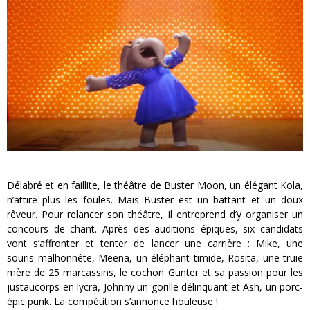
« MOFUSAND / Parler Japonais » – Des Expressions Pratiques !
« Dr Wertham / L’homme qui étudia les tueurs en série » - Un Métier à Risque !
Assassin's Creed Black Flag Resynced
« Le Vent dand les Saules » - Une Belle Histoire !
« Damn Them All » - Un duo de Choc !
Yoshi and the mysterious book
Délabré et en faillite, le théâtre de Buster Moon, un élégant Kola,
n’attire plus les foules. Mais Buster est un battant et un doux
rêveur. Pour relancer son théâtre, il entreprend d’y organiser un
concours de chant. Après des auditions épiques, six candidats
vont s’affronter et tenter de lancer une carrière : Mike, une
souris malhonnête, Meena, un éléphant timide, Rosita, une truie
mère de 25 marcassins, le cochon Gunter et sa passion pour les
justaucorps en lycra, Johnny un gorille délinquant et Ash, un porc-
épic punk. La compétition s’annonce houleuse !