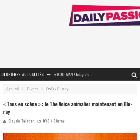
DERNIÈRES ACTUALITÉS
« WOLF-MAN / Integrale Tomes 1 et 2 » - Cruelle Vengeance !
« The Broken Ring / This Mariage Will Fail Anyway » (Tome 2) – Préparer sa vengeance…
Accueil
Divers
DVD / Bluray
« Mon Village Révolté » - Combattre un Projet !
« Tous en scène » : le The Voice animalier maintenant en Blu-
ray
« Le Béton et le Bambou / Propositions pour Mayotte et le Monde. » - Améliorations !
Claude Talaber
DVD / Bluray
Star Fox
PsyRiver 2026 : la magie revient sur les rives de l’Aar