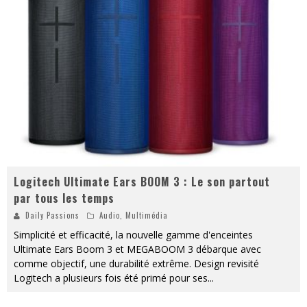
PsyRiver 2026 : la magie revient sur les rives de l’Aar
« MOFUSAND / Parler Japonais » – Des Expressions Pratiques !
« Dr Wertham / L’homme qui étudia les tueurs en série » - Un Métier à Risque !
Assassin's Creed Black Flag Resynced
« Le Vent dand les Saules » - Une Belle Histoire !
Splatoon Raiders
Logitech Ultimate Ears BOOM 3 : Le son partout
par tous les temps
Daily Passions
Audio
,
Multimédia
Simplicité et efficacité, la nouvelle gamme d'enceintes
Ultimate Ears Boom 3 et MEGABOOM 3 débarque avec
comme objectif, une durabilité extrême. Design revisité
Logitech a plusieurs fois été primé pour ses
...