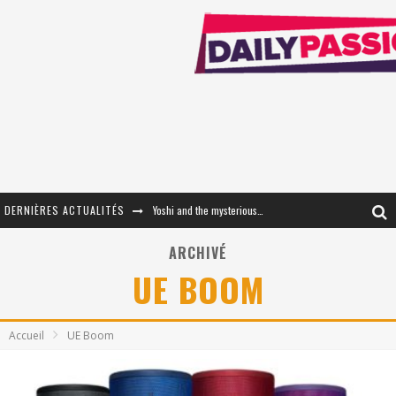
DERNIÈRES ACTUALITÉS
Yoshi and the mysterious book
« WOLF-MAN / Integrale Tomes 1 et 2 » - Cruelle Vengeance !
ARCHIVÉ
UE BOOM
« The Broken Ring / This Mariage Will Fail Anyway » (Tome 2) – Préparer sa vengeance…
« Mon Village Révolté » - Combattre un Projet !
Accueil
UE Boom
« Le Béton et le Bambou / Propositions pour Mayotte et le Monde. » - Améliorations !
Star Fox