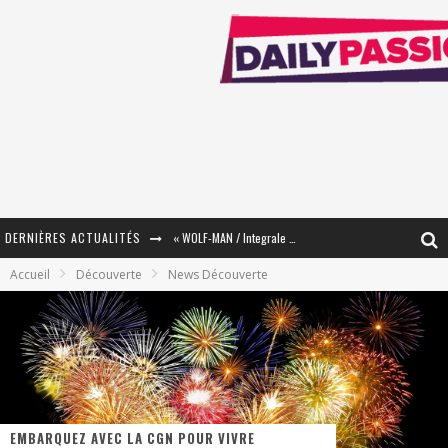
DERNIÈRES ACTUALITÉS
« WOLF-MAN / Integrale Tomes 1 et 2 » - Cruelle Vengeance !
Accueil
Découverte
News Découverte
« The Broken Ring / This Mariage Will Fail Anyway » (Tome 2) – Préparer sa vengeance…
« Mon Village Révolté » - Combattre un Projet !
« Le Béton et le Bambou / Propositions pour Mayotte et le Monde. » - Améliorations !
Star Fox
EMBARQUEZ AVEC LA CGN POUR VIVRE
PsyRiver 2026 : la magie revient sur les rives de l’Aar