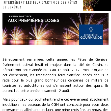
INTENSÉMENT LES FEUX D’ARTIFICE DES FÊTES
DE GENÈVE !
« MOFUSAND / Parler Japonais » – Des Expressions Pratiques !
« Dr Wertham / L’homme qui étudia les tueurs en série » - Un Métier à Risque !
Assassin's Creed Black Flag Resynced
« Le Vent dand les Saules » - Une Belle Histoire !
« Damn Them All » - Un duo de Choc !
Yoshi and the mysterious book
Sérieusement remaniées cette année, les Fêtes de Genève,
événement estival festif et majeur dans la cité de Calvin, se
dérouleront cette année du 3 au 13 août 2017. Point d’orgue de
cet événement, les traditionnels feux d’artifice lancés depuis la
rade pour le plus grand bonheur des centaines de milliers de
touristes et autochtones qui s’amassent autour des quais. Ils
auront lieu cette année le samedi 12 août.
Mais pour ceux qui souhaitent rendre cet événement absolument
inoubliable, les bateaux de la CGN ont concocté pour vous deux
programmes alléchants incluant une mine-croisière, un repas, des