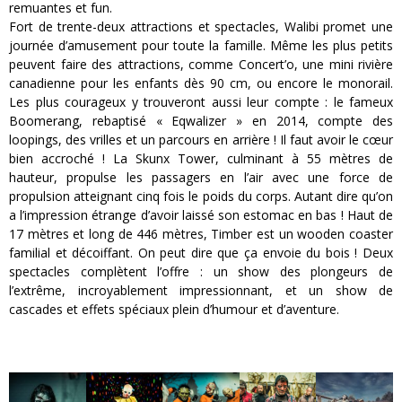
remuantes et fun.
Fort de trente-deux attractions et spectacles, Walibi promet une
journée d’amusement pour toute la famille. Même les plus petits
peuvent faire des attractions, comme Concert’o, une mini rivière
canadienne pour les enfants dès 90 cm, ou encore le monorail.
Les plus courageux y trouveront aussi leur compte : le fameux
Boomerang, rebaptisé « Eqwalizer » en 2014, compte des
loopings, des vrilles et un parcours en arrière ! Il faut avoir le cœur
bien accroché ! La Skunx Tower, culminant à 55 mètres de
hauteur, propulse les passagers en l’air avec une force de
propulsion atteignant cinq fois le poids du corps. Autant dire qu’on
a l’impression étrange d’avoir laissé son estomac en bas ! Haut de
17 mètres et long de 446 mètres, Timber est un wooden coaster
familial et décoiffant. On peut dire que ça envoie du bois ! Deux
spectacles complètent l’offre : un show des plongeurs de
l’extrême, incroyablement impressionnant, et un show de
cascades et effets spéciaux plein d’humour et d’aventure.