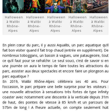
Halloween
Halloween
Halloween
Halloween
Halloween
à Walibi
à Walibi
à Walibi
à Walibi
à Walibi
Rhône-
Rhône-
Rhône-
Rhône-
Rhône-
Alpes
Alpes
Alpes
Alpes
Alpes
En plein cœur du parc, il y aussi Aqualibi, un parc aquatique qu’il
fait bon visiter quand il fait trop chaud (entrée en supplément). De
nombreux toboggans, un bassin à vagues, une pataugeoire, tout
ce qu’il faut pour se rafraîchir. Le seul souci, c’est de savoir si en
une journée on aura le temps de faire toutes les attractions du
parc, assister aux deux spectacles et encore faire un plongeon au
parc aquatique ?
En 2019, Walibi Rhône-Alpes célèbrera ses 40 ans. Pour
l’occasion, le parc prépare une belle surprise pour les visiteurs :
une nouvelle attraction à sensations très fortes de type infinity
coaster avec notamment une descente à la verticale depuis 31m
de haut, des pointes de vitesse à 85 km/h et un parcours de
575m de long ! A l’heure actuelle, on compte seulement huit