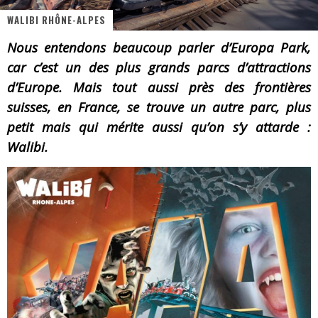
WALIBI RHÔNE-ALPES
« MOFUSAND / Parler Japonais » – Des Expressions Pratiques !
Nous entendons beaucoup parler d’Europa Park,
« Dr Wertham / L’homme qui étudia les tueurs en série » - Un Métier à Risque !
car c’est un des plus grands parcs d’attractions
Assassin's Creed Black Flag Resynced
d’Europe. Mais tout aussi près des frontières
suisses, en France, se trouve un autre parc, plus
« Le Vent dand les Saules » - Une Belle Histoire !
petit mais qui mérite aussi qu’on s’y attarde :
« Damn Them All » - Un duo de Choc !
Walibi.
Yoshi and the mysterious book