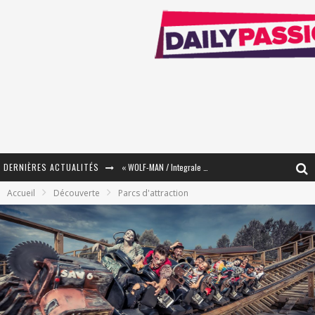
DERNIÈRES ACTUALITÉS
« WOLF-MAN / Integrale Tomes 1 et 2 » - Cruelle Vengeance !
Accueil
Découverte
Parcs d'attraction
« The Broken Ring / This Mariage Will Fail Anyway » (Tome 2) – Préparer sa vengeance…
« Mon Village Révolté » - Combattre un Projet !
« Le Béton et le Bambou / Propositions pour Mayotte et le Monde. » - Améliorations !
Star Fox
PsyRiver 2026 : la magie revient sur les rives de l’Aar