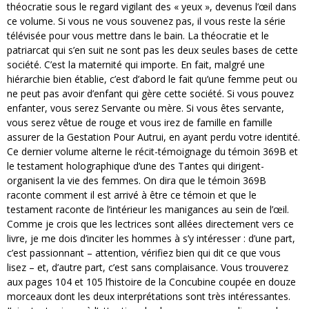
théocratie sous le regard vigilant des « yeux », devenus l’œil dans
ce volume. Si vous ne vous souvenez pas, il vous reste la série
télévisée pour vous mettre dans le bain. La théocratie et le
patriarcat qui s’en suit ne sont pas les deux seules bases de cette
société. C’est la maternité qui importe. En fait, malgré une
hiérarchie bien établie, c’est d’abord le fait qu’une femme peut ou
ne peut pas avoir d’enfant qui gère cette société. Si vous pouvez
enfanter, vous serez Servante ou mère. Si vous êtes servante,
vous serez vêtue de rouge et vous irez de famille en famille
assurer de la Gestation Pour Autrui, en ayant perdu votre identité.
Ce dernier volume alterne le récit-témoignage du témoin 369B et
le testament holographique d’une des Tantes qui dirigent-
organisent la vie des femmes. On dira que le témoin 369B
raconte comment il est arrivé à être ce témoin et que le
testament raconte de l’intérieur les manigances au sein de l’œil.
Comme je crois que les lectrices sont allées directement vers ce
livre, je me dois d’inciter les hommes à s’y intéresser : d’une part,
c’est passionnant – attention, vérifiez bien qui dit ce que vous
lisez – et, d’autre part, c’est sans complaisance. Vous trouverez
aux pages 104 et 105 l’histoire de la Concubine coupée en douze
morceaux dont les deux interprétations sont très intéressantes.