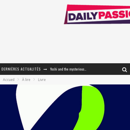
DERNIÈRES ACTUALITÉS
Yoshi and the mysterious book
Accueil
À lire
Livre
« WOLF-MAN / Integrale Tomes 1 et 2 » - Cruelle Vengeance !
« The Broken Ring / This Mariage Will Fail Anyway » (Tome 2) – Préparer sa vengeance…
« Mon Village Révolté » - Combattre un Projet !
« Le Béton et le Bambou / Propositions pour Mayotte et le Monde. » - Améliorations !
Star Fox