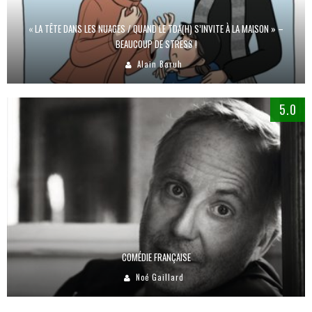
« LA TÊTE DANS LES NUAGES / QUAND LE TDA(H) S’INVITE À LA MAISON » –
BEAUCOUP DE STRESS !
Alain Baruh
5.0
COMÉDIE FRANÇAISE
Noé Gaillard