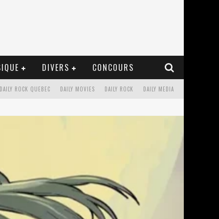
IQUE
DIVERS
CONCOURS
DAILY ROCK QUEBEC
DAILY MOVIES
DAILY ROCK
DAILY MEDIA