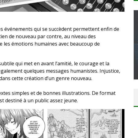
 les événements qui se succèdent permettent enfin de
Rien de nouveau par contre, au niveau des
re les émotions humaines avec beaucoup de
CONCOURS : CALENDRIER DE L’AVENT – UNE
COPIE DU JEU « GRID, ULTIMATE EDITION »
SUR XBOX ONE OU PS4
subtile qui met en avant l’amitié, le courage et la
également quelques messages humanistes. Injustice,
Daily Passions
dans cette création d’un genre nouveau.
xtes simples et de bonnes illustrations. De format
t destiné à un public assez jeune.