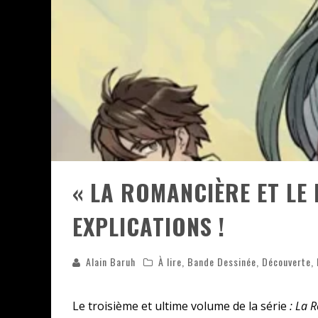
« MOFUSAND / PARLER JAPONAI
ASSASSIN'S CREED BLACK FLAG 
« LE VENT DAND LES SAULES » 
SPLATOON RAIDERS
« LA ROMANCIÈRE ET LE 
EXPLICATIONS !
Alain Baruh
À lire
,
Bande Dessinée
,
Découverte
,
Le troisième et ultime volume de la série
: La 