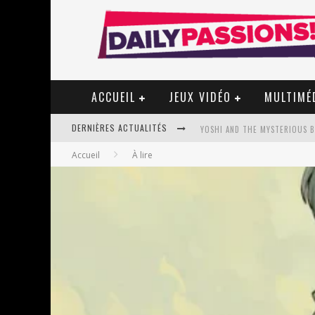
ACCUEIL
JEUX VIDÉO
MULTIMÉ
DERNIÈRES ACTUALITÉS
YOSHI AND THE MYSTERIOUS 
Accueil
À lire
« WOLF-MAN / INTEGRALE TOME
« MON VILLAGE RÉVOLTÉ » - 
STAR FOX
PSYRIVER 2026 : LA MAGIE REV