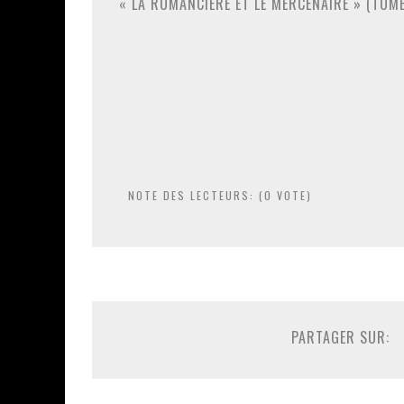
« LA ROMANCIÈRE ET LE MERCENAIRE » (TOME
NOTE DES LECTEURS: (
0
VOTE)
PARTAGER SUR: