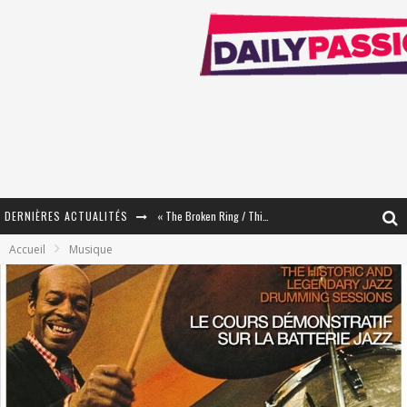
DERNIÈRES ACTUALITÉS
« The Broken Ring / This Mariage Will Fail Anyway » (Tome 2) – Préparer sa vengeance…
Accueil
Musique
« Mon Village Révolté » - Combattre un Projet !
« Le Béton et le Bambou / Propositions pour Mayotte et le Monde. » - Améliorations !
Star Fox
PsyRiver 2026 : la magie revient sur les rives de l’Aar
« MOFUSAND / Parler Japonais » – Des Expressions Pratiques !