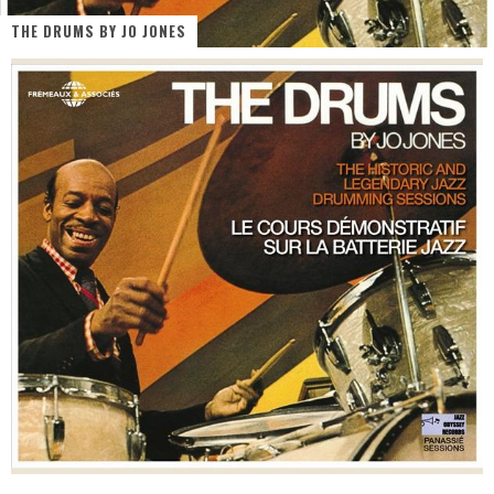
THE DRUMS BY JO JONES
« Dr Wertham / L’homme qui étudia les tueurs en série » - Un Métier à Risque !
Assassin's Creed Black Flag Resynced
« Le Vent dand les Saules » - Une Belle Histoire !
« Damn Them All » - Un duo de Choc !
« Love is a Boxing Ring (Tomes 1 & 2) » – Un Passé Trouble !
« WOLF-MAN / Integrale Tomes 1 et 2 » - Cruelle Vengeance !