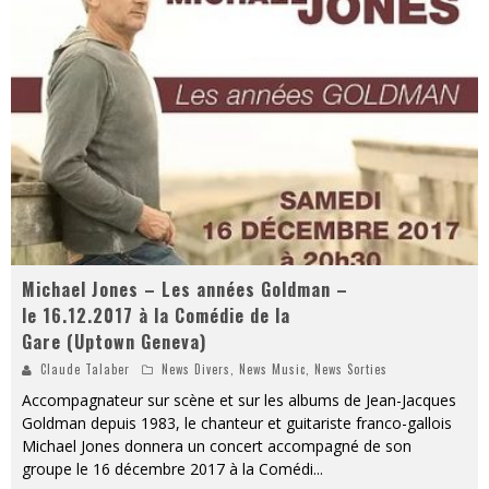
« Dr Wertham / L’homme qui étudia les tueurs en série » - Un Métier à Risque !
Assassin's Creed Black Flag Resynced
« Le Vent dand les Saules » - Une Belle Histoire !
« Damn Them All » - Un duo de Choc !
« Love is a Boxing Ring (Tomes 1 & 2) » – Un Passé Trouble !
« WOLF-MAN / Integrale Tomes 1 et 2 » - Cruelle Vengeance !
Michael Jones – Les années Goldman –
le 16.12.2017 à la Comédie de la
Gare (Uptown Geneva)
Claude Talaber
News Divers
,
News Music
,
News Sorties
Accompagnateur sur scène et sur les albums de Jean-Jacques
Goldman depuis 1983, le chanteur et guitariste franco-gallois
Michael Jones donnera un concert accompagné de son
groupe le 16 décembre 2017 à la Comédi
...