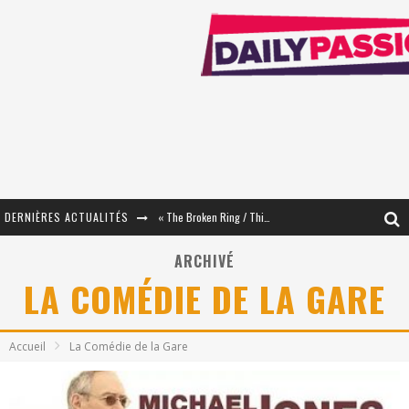
DERNIÈRES ACTUALITÉS
« The Broken Ring / This Mariage Will Fail Anyway » (Tome 2) – Préparer sa vengeance…
« Mon Village Révolté » - Combattre un Projet !
ARCHIVÉ
LA COMÉDIE DE LA GARE
« Le Béton et le Bambou / Propositions pour Mayotte et le Monde. » - Améliorations !
Star Fox
Accueil
La Comédie de la Gare
PsyRiver 2026 : la magie revient sur les rives de l’Aar
« MOFUSAND / Parler Japonais » – Des Expressions Pratiques !