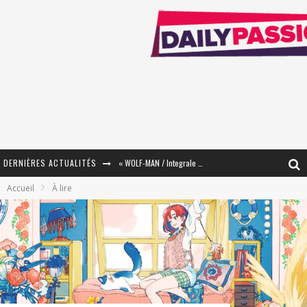
DERNIÈRES ACTUALITÉS
« WOLF-MAN / Integrale Tomes 1 et 2 » - Cruelle Vengeance !
Accueil
À lire
« The Broken Ring / This Mariage Will Fail Anyway » (Tome 2) – Préparer sa vengeance…
« Mon Village Révolté » - Combattre un Projet !
« Le Béton et le Bambou / Propositions pour Mayotte et le Monde. » - Améliorations !
Star Fox
PsyRiver 2026 : la magie revient sur les rives de l’Aar