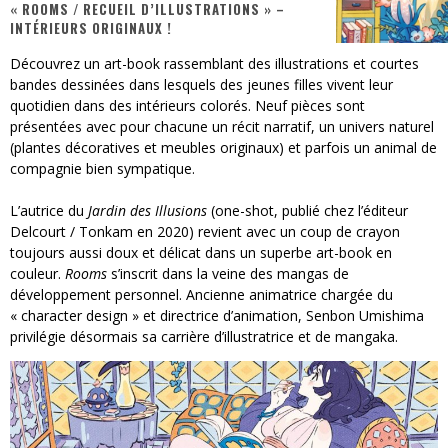
« ROOMS / RECUEIL D’ILLUSTRATIONS » –
INTÉRIEURS ORIGINAUX !
« MOFUSAND / Parler Japonais » – Des Expressions Pratiques !
Découvrez un art-book rassemblant des illustrations et courtes
« Dr Wertham / L’homme qui étudia les tueurs en série » - Un Métier à Risque !
bandes dessinées dans lesquels des jeunes filles vivent leur
quotidien dans des intérieurs colorés. Neuf pièces sont
Assassin's Creed Black Flag Resynced
présentées avec pour chacune un récit narratif, un univers naturel
(plantes décoratives et meubles originaux) et parfois un animal de
« Le Vent dand les Saules » - Une Belle Histoire !
compagnie bien sympatique.
« Damn Them All » - Un duo de Choc !
L’autrice du
Jardin des Illusions
(one-shot, publié chez l’éditeur
Yoshi and the mysterious book
Delcourt / Tonkam en 2020) revient avec un coup de crayon
toujours aussi doux et délicat dans un superbe art-book en
couleur.
Rooms
s’inscrit dans la veine des mangas de
développement personnel. Ancienne animatrice chargée du
« character design » et directrice d’animation, Senbon Umishima
privilégie désormais sa carrière d’illustratrice et de mangaka.