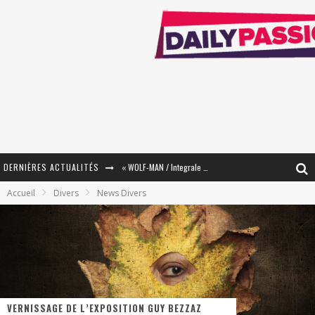
DERNIÈRES ACTUALITÉS
« WOLF-MAN / Integrale Tomes 1 et 2 » - Cruelle Vengeance !
Accueil
Divers
News Divers
« The Broken Ring / This Mariage Will Fail Anyway » (Tome 2) – Préparer sa vengeance…
« Mon Village Révolté » - Combattre un Projet !
« Le Béton et le Bambou / Propositions pour Mayotte et le Monde. » - Améliorations !
Star Fox
VERNISSAGE DE L’EXPOSITION GUY BEZZAZ
PsyRiver 2026 : la magie revient sur les rives de l’Aar