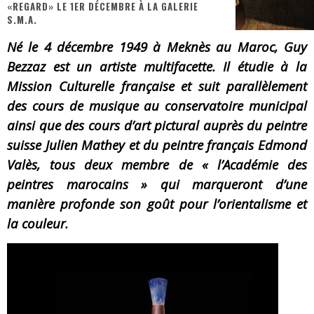
«REGARD» LE 1ER DÉCEMBRE À LA GALERIE
S.M.A.
« MOFUSAND / Parler Japonais » – Des Expressions Pratiques !
Né le 4 décembre 1949 à Meknès au Maroc, Guy
« Dr Wertham / L’homme qui étudia les tueurs en série » - Un Métier à Risque !
Bezzaz est un artiste multifacette. Il étudie à la
Assassin's Creed Black Flag Resynced
Mission Culturelle française et suit parallèlement
des cours de musique au conservatoire municipal
« Le Vent dand les Saules » - Une Belle Histoire !
ainsi que des cours d’art pictural auprès du peintre
« Damn Them All » - Un duo de Choc !
suisse Julien Mathey et du peintre français Edmond
Yoshi and the mysterious book
Valès, tous deux membre de « l’Académie des
peintres marocains » qui marqueront d’une
manière profonde son goût pour l’orientalisme et
la couleur.