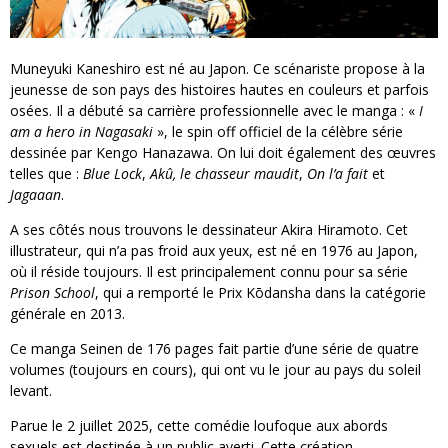
Muneyuki Kaneshiro est né au Japon. Ce scénariste propose à la
jeunesse de son pays des histoires hautes en couleurs et parfois
osées. Il a débuté sa carrière professionnelle avec le manga : «
I
am a hero in Nagasaki
», le spin off officiel de la célèbre série
dessinée par Kengo Hanazawa. On lui doit également des œuvres
telles que :
Blue Lock
,
Akû, le chasseur maudit
,
On l’a fait
et
Jagaaan
.
A ses côtés nous trouvons le dessinateur Akira Hiramoto. Cet
illustrateur, qui n’a pas froid aux yeux, est né en 1976 au Japon,
où il réside toujours. Il est principalement connu pour sa série
Prison School
, qui a remporté le Prix Kōdansha dans la catégorie
générale en 2013.
Ce manga Seinen de 176 pages fait partie d’une série de quatre
volumes (toujours en cours), qui ont vu le jour au pays du soleil
levant.
Parue le 2 juillet 2025, cette comédie loufoque aux abords
sexuels est destinée à un public averti. Cette création