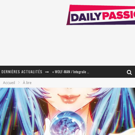
DERNIÈRES ACTUALITÉS
« WOLF-MAN / Integrale Tomes 1 et 2 » - Cruelle Vengeance !
Accueil
À lire
« The Broken Ring / This Mariage Will Fail Anyway » (Tome 2) – Préparer sa vengeance…
« Mon Village Révolté » - Combattre un Projet !
« Le Béton et le Bambou / Propositions pour Mayotte et le Monde. » - Améliorations !
Star Fox
PsyRiver 2026 : la magie revient sur les rives de l’Aar