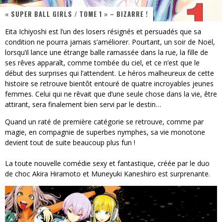
« SUPER BALL GIRLS / TOME 1 » – BIZARRE !
« MOFUSAND / Parler Japonais » – Des Expressions Pratiques !
Eita Ichiyoshi est l’un des losers résignés et persuadés que sa
« Dr Wertham / L’homme qui étudia les tueurs en série » - Un Métier à Risque !
condition ne pourra jamais s’améliorer. Pourtant, un soir de Noël,
lorsqu’il lance une étrange balle ramassée dans la rue, la fille de
Assassin's Creed Black Flag Resynced
ses rêves apparaît, comme tombée du ciel, et ce n’est que le
début des surprises qui l’attendent. Le héros malheureux de cette
« Le Vent dand les Saules » - Une Belle Histoire !
histoire se retrouve bientôt entouré de quatre incroyables jeunes
femmes. Celui qui ne rêvait que d’une seule chose dans la vie, être
« Damn Them All » - Un duo de Choc !
attirant, sera finalement bien servi par le destin…
Yoshi and the mysterious book
Quand un raté de première catégorie se retrouve, comme par
magie, en compagnie de superbes nymphes, sa vie monotone
devient tout de suite beaucoup plus fun !
La toute nouvelle comédie sexy et fantastique, créée par le duo
de choc Akira Hiramoto et Muneyuki Kaneshiro est surprenante.