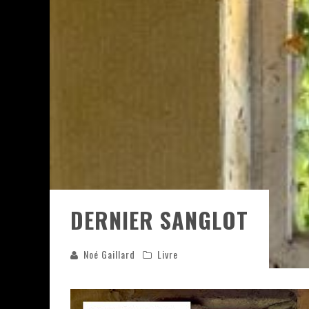
« LE VENT DAND LES SAULES » 
« DAMN THEM ALL » - UN DUO 
YOSHI AND THE MYSTERIOUS 
« WOLF-MAN / INTEGRALE TOME
DERNIER SANGLOT
Noé Gaillard
Livre