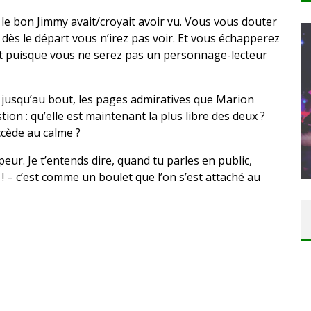
ue le bon Jimmy avait/croyait avoir vu. Vous vous douter
t dès le départ vous n’irez pas voir. Et vous échapperez
ent puisque vous ne serez pas un personnage-lecteur
 jusqu’au bout, les pages admiratives que Marion
T – UNE
ion : qu’elle est maintenant la plus libre des deux ?
ITION »
ccède au calme ?
CONCOURS : PAPER MARIO ORIGAMI KING
 peur. Je t’entends dire, quand tu parles en public,
Daily Passions
! – c’est comme un boulet que l’on s’est attaché au