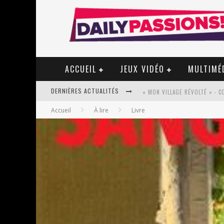
ACCUEIL
JEUX VIDÉO
MULTIMÉ
DERNIÈRES ACTUALITÉS
« MON VILLAGE RÉVOLTÉ » - 
Accueil
À lire
Livre
STAR FOX
PSYRIVER 2026 : LA MAGIE REV
« MOFUSAND / PARLER JAPONAI
ASSASSIN'S CREED BLACK FLAG 