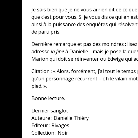
Je sais bien que je ne vous ai rien dit de ce q
que c’est pour vous. Si je vous dis ce qui en es
ainsi à la puissance des enquêtes qui résolv
de parti pris.
Dernière remarque et pas des moindres : lisez
CONCOURS : CALENDRIER DE L’AVEN
adresse
in fine
à Danielle… mais je pose la quest
COPIE DU JEU « GRID, ULTIMATE ED
Marion qui doit se réinventer ou Edwige qui a
SUR XBOX ONE OU PS4
Citation : « Alors, forcément, j’ai tout le temps
Daily Passions
qu’un personnage récurrent – oh le vilain mot 
pied. ».
Bonne lecture.
Dernier sanglot
Auteure : Danielle Thiéry
Editeur : Rivages
Collection : Noir