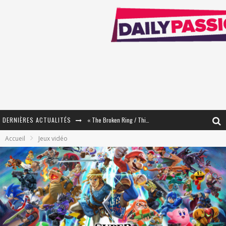
DERNIÈRES ACTUALITÉS
« The Broken Ring / This Mariage Will Fail Anyway » (Tome 2) – Préparer sa vengeance…
Accueil
Jeux vidéo
« Mon Village Révolté » - Combattre un Projet !
« Le Béton et le Bambou / Propositions pour Mayotte et le Monde. » - Améliorations !
Star Fox
PsyRiver 2026 : la magie revient sur les rives de l’Aar
« MOFUSAND / Parler Japonais » – Des Expressions Pratiques !