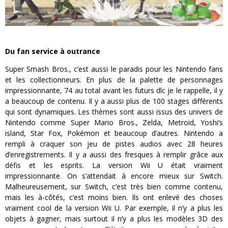
Du fan service à outrance
Super Smash Bros., c’est aussi le paradis pour les Nintendo fans
et les collectionneurs. En plus de la palette de personnages
impressionnante, 74 au total avant les futurs dlc je le rappelle, il y
a beaucoup de contenu. Il y a aussi plus de 100 stages différents
qui sont dynamiques. Les thèmes sont aussi issus des univers de
Nintendo comme Super Mario Bros., Zelda, Metroid, Yoshi’s
island, Star Fox, Pokémon et beaucoup d’autres. Nintendo a
rempli à craquer son jeu de pistes audios avec 28 heures
d’enregistrements. Il y a aussi des fresques à remplir grâce aux
défis et les esprits. La version Wii U était vraiment
impressionnante. On s’attendait à encore mieux sur Switch.
Malheureusement, sur Switch, c’est très bien comme contenu,
mais les à-côtés, c’est moins bien. Ils ont enlevé des choses
vraiment cool de la version Wii U. Par exemple, il n’y a plus les
objets à gagner, mais surtout il n’y a plus les modèles 3D des