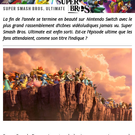
SUPER SMASH BROS. ULTIMATE
« Dr Wertham / L’homme qui étudia les tueurs en série » - Un Métier à Risque !
La fin de l’année se termine en beauté sur Nintendo Switch avec le
Assassin's Creed Black Flag Resynced
plus grand rassemblement d’icônes vidéoludiques jamais vu. Super
Smash Bros. Ultimate est enfin sorti. Est-ce l’épisode ultime que les
« Le Vent dand les Saules » - Une Belle Histoire !
fans attendaient, comme son titre l’indique ?
« Damn Them All » - Un duo de Choc !
Yoshi and the mysterious book
« WOLF-MAN / Integrale Tomes 1 et 2 » - Cruelle Vengeance !