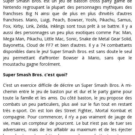
Super Smash Bros. est un jeu de baston cross party game de
Nintendo regroupant la plupart des personnages mythiques des
franchises Big N ainsi que de plus en plus d’invités d’autres
franchises. Mario, Luigi, Peach, Bowser, Yoshi, Pikachu, Samus,
Fox, Kirby, Link, Zelda, Inklings sont tous prêt à se battre. Il y a
aussi des personnages un peu plus exotiques comme Pac Man,
Mega Man, Pikachu, Little Mac, Sonic, Snake de Metal Gear Solid,
Bayonetta, Cloud de FF7 et bien d’autres. Il y a 74 combattants
disponibles dans le jeu! Super Smash Bros. est sans doute le seul
jeu permettant d’affronter Bowser à Mario, sans que le
moustachu gagne forcément.
Super Smash Bros. c’est quoi?
C’est un exercice difficile de décrire un Super Smash Bros. A mi-
chemin entre le jeu de baston pur et dur et le party game pour
toute la famille et les amis. Du côté baston, le jeu propose des
combats un peu particuliers, plus axé sur le fun tout en restant
très e-sport. On est loin des Street Fighter, Mortal Kombat et
compagnie. Pour commencer, il n’y a pas vraiment de jauge de
vie, mais un compteur de pourcent. Le but n’est pas de tuer ses
adversaires, mais de les affaiblir au maximum et de les éjecter