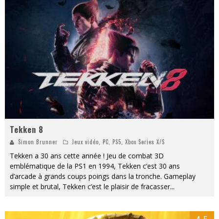
« MOFUSAND / Parler Japonais » – Des Expressions Pratiques !
« Dr Wertham / L’homme qui étudia les tueurs en série » - Un Métier à Risque !
Assassin's Creed Black Flag Resynced
« Le Vent dand les Saules » - Une Belle Histoire !
Splatoon Raiders
Yoshi and the mysterious book
Tekken 8
Simon Brunner
Jeux vidéo
,
PC
,
PS5
,
Xbox Series X/S
Tekken a 30 ans cette année ! Jeu de combat 3D
emblématique de la PS1 en 1994, Tekken c’est 30 ans
d’arcade à grands coups poings dans la tronche. Gameplay
simple et brutal, Tekken c’est le plaisir de fracasser
...