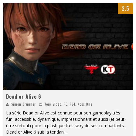
3.5
Dead or Alive 6
Simon Brunner
Jeux vidéo
,
PC
,
PS4
,
Xbox One
La série Dead or Alive est connue pour son gameplay très
fun, accessible, dynamique, impressionnant et aussi (et peut-
être surtout) pour la plastique très sexy de ses combattants.
Dead or Alive 6 suit la tendan
...