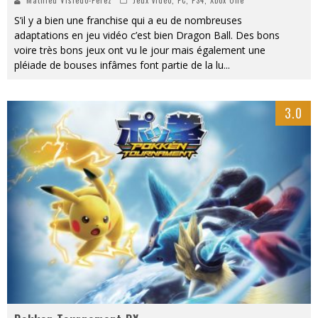
Mathieu Visiedo-Perez
Jeux vidéo
,
PC
,
PS4
,
Xbox One
S’il y a bien une franchise qui a eu de nombreuses
adaptations en jeu vidéo c’est bien Dragon Ball. Des bons
voire très bons jeux ont vu le jour mais également une
pléiade de bouses infâmes font partie de la lu
...
3.0