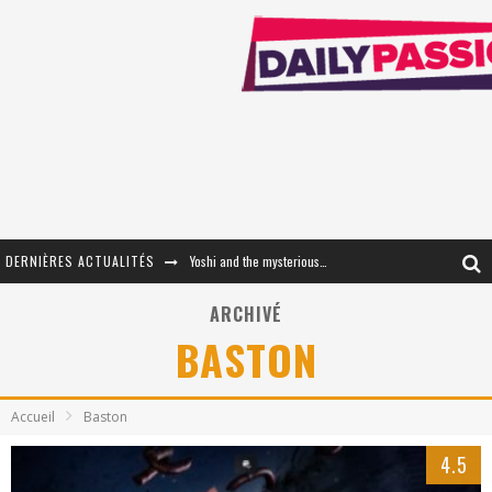
DERNIÈRES ACTUALITÉS
« WOLF-MAN / Integrale Tomes 1 et 2 » - Cruelle Vengeance !
« The Broken Ring / This Mariage Will Fail Anyway » (Tome 2) – Préparer sa vengeance…
ARCHIVÉ
BASTON
« Mon Village Révolté » - Combattre un Projet !
« Le Béton et le Bambou / Propositions pour Mayotte et le Monde. » - Améliorations !
Accueil
Baston
Star Fox
4.5
PsyRiver 2026 : la magie revient sur les rives de l’Aar