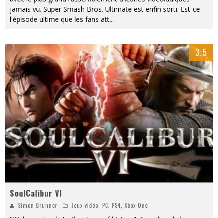
jamais vu. Super Smash Bros. Ultimate est enfin sorti. Est-ce
l'épisode ultime que les fans att
...
3.5
SoulCalibur VI
Simon Brunner
Jeux vidéo
,
PC
,
PS4
,
Xbox One