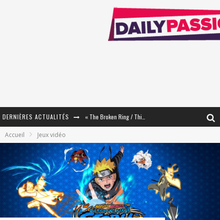
DERNIÈRES ACTUALITÉS
« The Broken Ring / This Mariage Will Fail Anyway » (Tome 2) – Préparer sa vengeance…
Accueil
Jeux vidéo
« Mon Village Révolté » - Combattre un Projet !
« Le Béton et le Bambou / Propositions pour Mayotte et le Monde. » - Améliorations !
Star Fox
PsyRiver 2026 : la magie revient sur les rives de l’Aar
« MOFUSAND / Parler Japonais » – Des Expressions Pratiques !