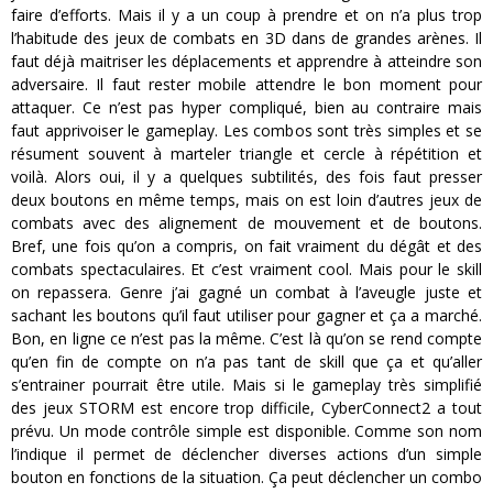
faire d’efforts. Mais il y a un coup à prendre et on n’a plus trop
l’habitude des jeux de combats en 3D dans de grandes arènes. Il
faut déjà maitriser les déplacements et apprendre à atteindre son
adversaire. Il faut rester mobile attendre le bon moment pour
attaquer. Ce n’est pas hyper compliqué, bien au contraire mais
faut apprivoiser le gameplay. Les combos sont très simples et se
résument souvent à marteler triangle et cercle à répétition et
voilà. Alors oui, il y a quelques subtilités, des fois faut presser
deux boutons en même temps, mais on est loin d’autres jeux de
combats avec des alignement de mouvement et de boutons.
Bref, une fois qu’on a compris, on fait vraiment du dégât et des
combats spectaculaires. Et c’est vraiment cool. Mais pour le skill
on repassera. Genre j’ai gagné un combat à l’aveugle juste et
sachant les boutons qu’il faut utiliser pour gagner et ça a marché.
Bon, en ligne ce n’est pas la même. C’est là qu’on se rend compte
qu’en fin de compte on n’a pas tant de skill que ça et qu’aller
s’entrainer pourrait être utile. Mais si le gameplay très simplifié
des jeux STORM est encore trop difficile, CyberConnect2 a tout
prévu. Un mode contrôle simple est disponible. Comme son nom
l’indique il permet de déclencher diverses actions d’un simple
bouton en fonctions de la situation. Ça peut déclencher un combo