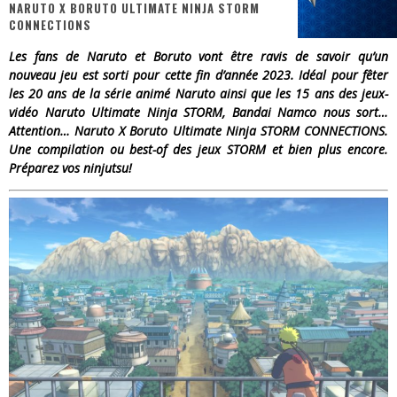
NARUTO X BORUTO ULTIMATE NINJA STORM
CONNECTIONS
« Dr Wertham / L’homme qui étudia les tueurs en série » - Un Métier à Risque !
Les fans de Naruto et Boruto vont être ravis de savoir qu’un
Assassin's Creed Black Flag Resynced
nouveau jeu est sorti pour cette fin d’année 2023. Idéal pour fêter
les 20 ans de la série animé Naruto ainsi que les 15 ans des jeux-
« Le Vent dand les Saules » - Une Belle Histoire !
vidéo Naruto Ultimate Ninja STORM, Bandai Namco nous sort…
Attention… Naruto X Boruto Ultimate Ninja STORM CONNECTIONS.
« Damn Them All » - Un duo de Choc !
Une compilation ou best-of des jeux STORM et bien plus encore.
Préparez vos ninjutsu!
Yoshi and the mysterious book
« WOLF-MAN / Integrale Tomes 1 et 2 » - Cruelle Vengeance !