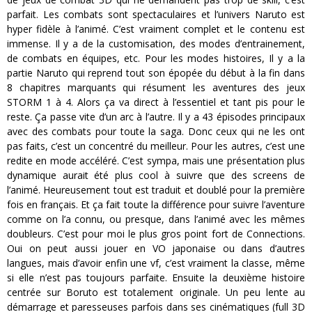
parfait. Les combats sont spectaculaires et l’univers Naruto est
hyper fidèle à l’animé. C’est vraiment complet et le contenu est
immense. Il y a de la customisation, des modes d’entrainement,
de combats en équipes, etc. Pour les modes histoires, Il y a la
partie Naruto qui reprend tout son épopée du début à la fin dans
8 chapitres marquants qui résument les aventures des jeux
STORM 1 à 4. Alors ça va direct à l’essentiel et tant pis pour le
reste. Ça passe vite d’un arc à l’autre. Il y a 43 épisodes principaux
avec des combats pour toute la saga. Donc ceux qui ne les ont
pas faits, c’est un concentré du meilleur. Pour les autres, c’est une
redite en mode accéléré. C’est sympa, mais une présentation plus
dynamique aurait été plus cool à suivre que des screens de
l’animé. Heureusement tout est traduit et doublé pour la première
fois en français. Et ça fait toute la différence pour suivre l’aventure
comme on l’a connu, ou presque, dans l’animé avec les mêmes
doubleurs. C’est pour moi le plus gros point fort de Connections.
Oui on peut aussi jouer en VO japonaise ou dans d’autres
langues, mais d’avoir enfin une vf, c’est vraiment la classe, même
si elle n’est pas toujours parfaite. Ensuite la deuxième histoire
centrée sur Boruto est totalement originale. Un peu lente au
démarrage et paresseuses parfois dans ses cinématiques (full 3D