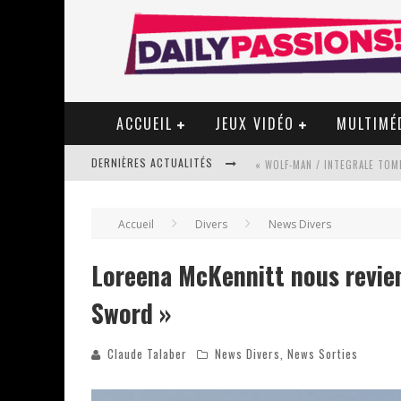
ACCUEIL
JEUX VIDÉO
MULTIMÉ
DERNIÈRES ACTUALITÉS
« WOLF-MAN / INTEGRALE TOME
Accueil
Divers
News Divers
« MON VILLAGE RÉVOLTÉ » - 
Loreena McKennitt nous revien
Sword »
STAR FOX
Claude Talaber
News Divers
,
News Sorties
PSYRIVER 2026 : LA MAGIE REV
« MOFUSAND / PARLER JAPONAI