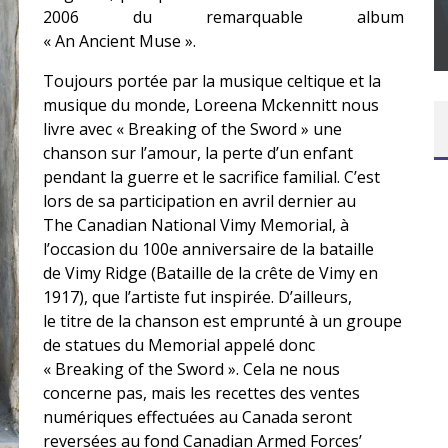
SUR XBOX ONE OU PS4
2006 du remarquable album
« An
Ancient
Muse ».
Daily Passions
Toujours portée par la musique celtique et la
musique du monde,
Loreena
Mckennitt
nous
livre avec «
Breaking
of
the
Sword
» une
chanson sur l’amour, la perte d’un enfant
pendant la guerre et le sacrifice familial.
C’est
lors de sa participation en avril dernier au
The
Canadian
National
Vimy
Memorial
, à
l’occasion du 100e anniversaire de la bataille
de
Vimy
Ridge (Bataille de la crête de Vimy en
1917), que l’artiste fut inspirée.
D’ailleurs,
le titre de la chanson est emprunté à un groupe
de statues du
Memorial
appelé donc
«
Breaking
of
the
Sword
».
Cela ne nous
concerne pas, mais les recettes des ventes
numériques effectuées au Canada seront
reversées au fond
Canadian
Armed
Forces’