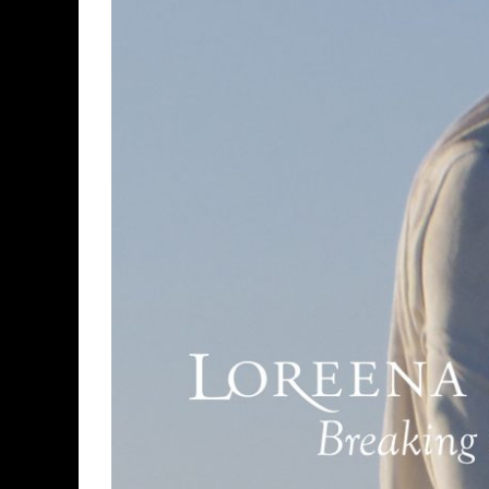
ASSASSIN'S CREED BLACK FLAG 
« LE VENT DAND LES SAULES » 
« DAMN THEM ALL » - UN DUO 
YOSHI AND THE MYSTERIOUS 