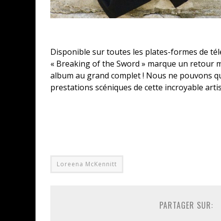
Disponible sur toutes les plates-formes de t
«
Breaking
of
the
Sword
» marque un retour m
album au grand complet !
Nous ne pouvons que 
prestations scéniques de cette incroyable artis
Loreena McKennitt
PARTAGER SUR: