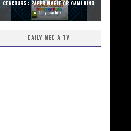
CONCOURS : PAPER MARIO ORIGAMI KING
CONC
Daily Passions
DAILY MEDIA TV