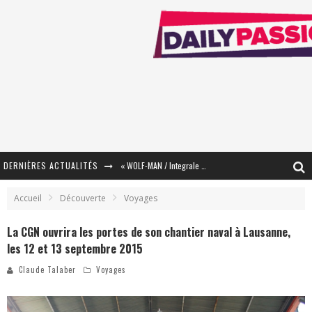
DERNIÈRES ACTUALITÉS
« WOLF-MAN / Integrale Tomes 1 et 2 » - Cruelle Vengeance !
« The Broken Ring / This Mariage Will Fail Anyway » (Tome 2) – Préparer sa vengeance…
Accueil
Découverte
Voyages
« Mon Village Révolté » - Combattre un Projet !
La CGN ouvrira les portes de son chantier naval à Lausanne,
les 12 et 13 septembre 2015
« Le Béton et le Bambou / Propositions pour Mayotte et le Monde. » - Améliorations !
Claude Talaber
Voyages
Star Fox
PsyRiver 2026 : la magie revient sur les rives de l’Aar