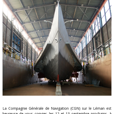
« MOFUSAND / Parler Japonais » – Des Expressions Pratiques !
« Dr Wertham / L’homme qui étudia les tueurs en série » - Un Métier à Risque !
Assassin's Creed Black Flag Resynced
« Le Vent dand les Saules » - Une Belle Histoire !
« Damn Them All » - Un duo de Choc !
Yoshi and the mysterious book
La Compagnie Générale de Navigation (CGN) sur le Léman est
heureuse de vous convier, les 12 et 13 septembre prochains, à