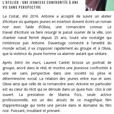
L’ATELIER : UNE JEUNESSE CONFRONTÉE À UNE
VIE SANS PERSPECTIVE
« MOFUSAND / Parler Japonais » – Des Expressions Pratiques !
La Ciotat, été 2016. Antoine a accepté de suivre un atelier
« Dr Wertham / L’homme qui étudia les tueurs en série » - Un Métier à Risque !
d’écriture où quelques jeunes en insertion doivent écrire un roman
noir avec l’aide d’Olivia, une romancière connue. Le
Assassin's Creed Black Flag Resynced
travail d’écriture va faire resurgir le passé ouvrier de la ville, son
chantier naval fermé depuis 25 ans, toute une nostalgie qui
« Le Vent dand les Saules » - Une Belle Histoire !
n’intéresse pas Antoine. Davantage connecté à l’anxiété du
monde actuel, il va s’opposer rapidement au groupe et à Olivia,
« Damn Them All » - Un duo de Choc !
que la violence du jeune homme va alarmer autant que séduire.
Yoshi and the mysterious book
Après
Entre les murs,
Laurent Cantet brosse un portrait de
groupe, ancré dans le réel, et montre une jeunesse confrontée à
une vie sans perspective dans une société où pèse le
déterminisme social. La relation des jeunes entre eux et avec
Olivia ainsi que celle de la romancière avec Antoine en particulier
est au cœur du récit qui se déroule dans un quasi huis- clos à ciel
ouvert. La prestation de Marina Foïs, seule actrice
professionnelle, est un des atouts de ce magnifique film
d’apprentissage qui tente une percée dans le domaine du film
noir. Puissant, troublant et prenant.