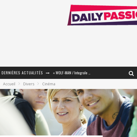
DERNIÈRES ACTUALITÉS
« WOLF-MAN / Integrale Tomes 1 et 2 » - Cruelle Vengeance !
Accueil
Divers
Cinéma
« The Broken Ring / This Mariage Will Fail Anyway » (Tome 2) – Préparer sa vengeance…
« Mon Village Révolté » - Combattre un Projet !
« Le Béton et le Bambou / Propositions pour Mayotte et le Monde. » - Améliorations !
Star Fox
PsyRiver 2026 : la magie revient sur les rives de l’Aar