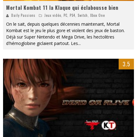
Mortal Kombat 11 la Klaque qui éclabousse bien
Daily Passions
Jeux vidéo
,
PC
,
PS4
,
Switch
,
Xbox One
On le sait, depuis quelques décennies maintenant, Mortal
Kombat est le jeu le plus gore et violent des jeux de baston.
Déjà sur Super Nintendo et Mega Drive, les hectolitres
d'hémoglobine giclaient partout. Les
...
3.5