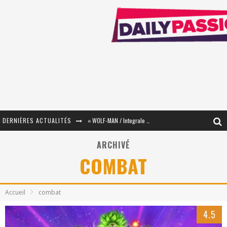
DERNIÈRES ACTUALITÉS
« The Broken Ring / This Mariage Will Fail Anyway » (Tome 2) – Préparer sa vengeance…
« Mon Village Révolté » - Combattre un Projet !
ARCHIVÉ
COMBAT
« Le Béton et le Bambou / Propositions pour Mayotte et le Monde. » - Améliorations !
Star Fox
Accueil
combat
PsyRiver 2026 : la magie revient sur les rives de l’Aar
4.5
« MOFUSAND / Parler Japonais » – Des Expressions Pratiques !