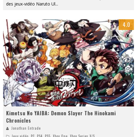
des jeux-vidéo Naruto Ul
...
4.0
Kimetsu No YAIBA: Demon Slayer The Hinokami
Chronicles
Jonathan Entrade
Jeux vidéo
,
PC
,
PS4
,
PS5
,
Xbox One
,
Xbox Series X/S