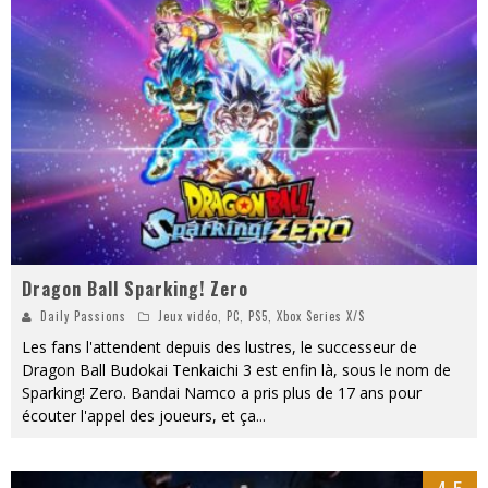
« Dr Wertham / L’homme qui étudia les tueurs en série » - Un Métier à Risque !
Assassin's Creed Black Flag Resynced
« Le Vent dand les Saules » - Une Belle Histoire !
« Damn Them All » - Un duo de Choc !
Yoshi and the mysterious book
« WOLF-MAN / Integrale Tomes 1 et 2 » - Cruelle Vengeance !
Dragon Ball Sparking! Zero
Daily Passions
Jeux vidéo
,
PC
,
PS5
,
Xbox Series X/S
Les fans l'attendent depuis des lustres, le successeur de
Dragon Ball Budokai Tenkaichi 3 est enfin là, sous le nom de
Sparking! Zero. Bandai Namco a pris plus de 17 ans pour
écouter l'appel des joueurs, et ça
...