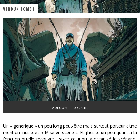
VERDUN TOME 1
« Dr Wertham / L’homme qui étudia les tueurs en série » - Un Métier à Risque !
Assassin's Creed Black Flag Resynced
« Le Vent dand les Saules » - Une Belle Histoire !
« Damn Them All » - Un duo de Choc !
« Love is a Boxing Ring (Tomes 1 & 2) » – Un Passé Trouble !
« WOLF-MAN / Integrale Tomes 1 et 2 » - Cruelle Vengeance !
verdun – extrait
Un « générique » un peu long peut-être mais surtout porteur d’une
mention inusitée : « Mise en scène ». Et j’hésite un peu quant à la
fonction qu’elle recouvre. Est-ce celui qui a organisé le scénario,