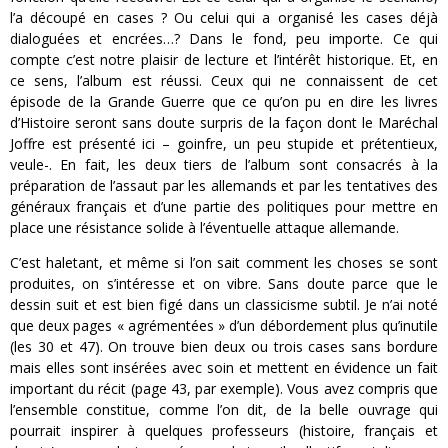
l’a découpé en cases ? Ou celui qui a organisé les cases déjà
dialoguées et encrées…? Dans le fond, peu importe. Ce qui
compte c’est notre plaisir de lecture et l’intérêt historique. Et, en
ce sens, l’album est réussi. Ceux qui ne connaissent de cet
épisode de la Grande Guerre que ce qu’on pu en dire les livres
d’Histoire seront sans doute surpris de la façon dont le Maréchal
Joffre est présenté ici – goinfre, un peu stupide et prétentieux,
veule-. En fait, les deux tiers de l’album sont consacrés à la
préparation de l’assaut par les allemands et par les tentatives des
généraux français et d’une partie des politiques pour mettre en
place une résistance solide à l’éventuelle attaque allemande.
C’est haletant, et même si l’on sait comment les choses se sont
produites, on s’intéresse et on vibre. Sans doute parce que le
dessin suit et est bien figé dans un classicisme subtil. Je n’ai noté
que deux pages « agrémentées » d’un débordement plus qu’inutile
(les 30 et 47). On trouve bien deux ou trois cases sans bordure
mais elles sont insérées avec soin et mettent en évidence un fait
important du récit (page 43, par exemple). Vous avez compris que
l’ensemble constitue, comme l’on dit, de la belle ouvrage qui
pourrait inspirer à quelques professeurs (histoire, français et