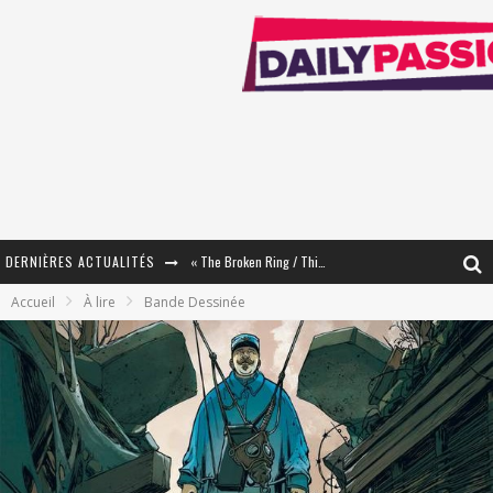
DERNIÈRES ACTUALITÉS
« The Broken Ring / This Mariage Will Fail Anyway » (Tome 2) – Préparer sa vengeance…
Accueil
À lire
Bande Dessinée
« Mon Village Révolté » - Combattre un Projet !
« Le Béton et le Bambou / Propositions pour Mayotte et le Monde. » - Améliorations !
Star Fox
PsyRiver 2026 : la magie revient sur les rives de l’Aar
« MOFUSAND / Parler Japonais » – Des Expressions Pratiques !