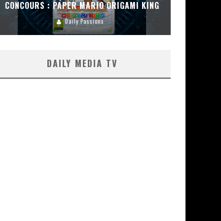
CONCOURS : PAPER MARIO ORIGAMI KING
CONC
Daily Passions
DAILY MEDIA TV