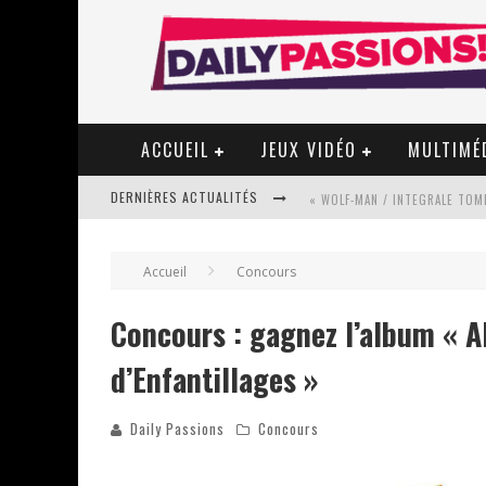
ACCUEIL
JEUX VIDÉO
MULTIMÉ
DERNIÈRES ACTUALITÉS
« WOLF-MAN / INTEGRALE TOME
Accueil
Concours
« MON VILLAGE RÉVOLTÉ » - 
Concours : gagnez l’album « 
d’Enfantillages »
STAR FOX
Daily Passions
Concours
PSYRIVER 2026 : LA MAGIE REV
« MOFUSAND / PARLER JAPONAI