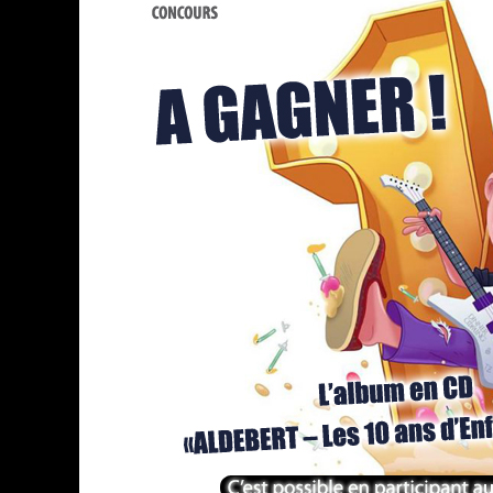
ASSASSIN'S CREED BLACK FLAG 
« LE VENT DAND LES SAULES » 
« DAMN THEM ALL » - UN DUO 
YOSHI AND THE MYSTERIOUS 