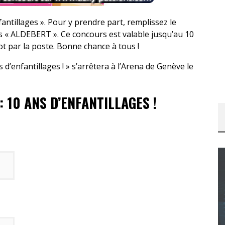
ntillages ». Pour y prendre part, remplissez le
s « ALDEBERT ». Ce concours est valable jusqu’au 10
t par la poste. Bonne chance à tous !
 d’enfantillages ! » s’arrêtera à l’Arena de Genève le
 10 ANS D’ENFANTILLAGES !
CONCOURS : CALENDRIER DE L’AVENT – UNE
COPIE DU JEU « GRID, ULTIMATE EDITION »