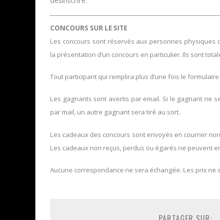
désinscrire.
CONCOURS SUR LE SITE
Les concours sont réservés aux personnes physiques domi
la présentation d’un concours en particulier. Ils sont tota
Tout participant qui remplira plus d’une fois le formulaire
Les gagnants sont avertis par email. Si le gagnant ne 
par mail, un autre gagnant sera tiré au sort.
Les cadeaux des concours sont envoyés en courrier norma
Les cadeaux non reçus, perdus ou égarés ne peuvent en
Aucune correspondance ne sera échangée. Les prix ne 
PARTAGER SUR: