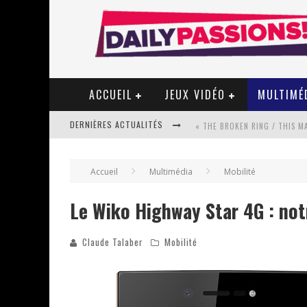
ACCUEIL
JEUX VIDÉO
MULTIMÉ
DERNIÈRES ACTUALITÉS
« MON VILLAGE RÉVOLTÉ » - 
Accueil
Multimédia
Mobilité
Le Wiko Highway Star 4G : not
STAR FOX
Claude Talaber
Mobilité
PSYRIVER 2026 : LA MAGIE REV
« MOFUSAND / PARLER JAPONAI