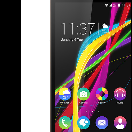
ASSASSIN'S CREED BLACK FLAG 
« LE VENT DAND LES SAULES » 
« DAMN THEM ALL » - UN DUO 
« LOVE IS A BOXING RING (TOM
« WOLF-MAN / INTEGRALE TOME