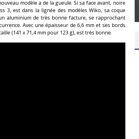
 nouveau modèle a de la gueule. Si sa face avant, noire
SUR XBOX ONE OU PS4
ass 3, est dans la lignée des modèles Wiko, sa coque
Daily Passions
d’un aluminium de très bonne facture, se rapprochant
urrence. Avec une épaisseur de 6,6 mm et ses bords
taille (141 x 71,4 mm pour 123 g), est très bonne.