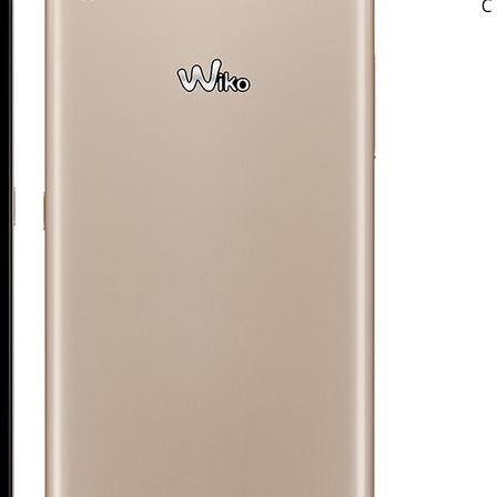
C
RESYNCED
- UNE BELLE HISTOIRE !
DE CHOC !
ES 1 & 2) » – UN PASSÉ TROUBLE !
S 1 ET 2 » - CRUELLE VENGEANCE !