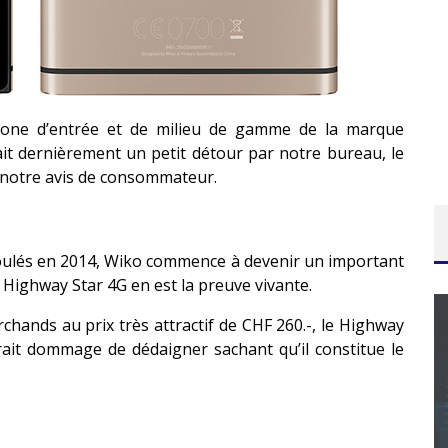
hone d’entrée et de milieu de gamme de la marque
ait dernièrement un petit détour par notre bureau, le
notre avis de consommateur.
oulés en 2014, Wiko commence à devenir un important
 Highway Star 4G en est la preuve vivante.
chands au prix très attractif de CHF 260.-, le Highway
erait dommage de dédaigner sachant qu’il constitue le
CONCOURS : CALENDRIER DE L’AVENT – UNE
COPIE DU JEU « GRID, ULTIMATE EDITION »