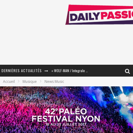
DERNIÈRES ACTUALITÉS
« WOLF-MAN / Integrale Tomes 1 et 2 » - Cruelle Vengeance !
Accueil
Musique
News Music
« The Broken Ring / This Mariage Will Fail Anyway » (Tome 2) – Préparer sa vengeance…
« Mon Village Révolté » - Combattre un Projet !
« Le Béton et le Bambou / Propositions pour Mayotte et le Monde. » - Améliorations !
Star Fox
PsyRiver 2026 : la magie revient sur les rives de l’Aar