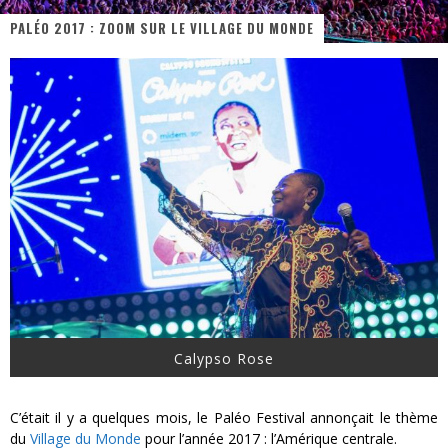
PALÉO 2017 : ZOOM SUR LE VILLAGE DU MONDE
« MOFUSAND / Parler Japonais » – Des Expressions Pratiques !
« Dr Wertham / L’homme qui étudia les tueurs en série » - Un Métier à Risque !
Assassin's Creed Black Flag Resynced
« Le Vent dand les Saules » - Une Belle Histoire !
« Damn Them All » - Un duo de Choc !
Yoshi and the mysterious book
Calypso Rose
C’était il y a quelques mois, le Paléo Festival annonçait le thème
du
Village du Monde
pour l’année 2017 : l’Amérique centrale.