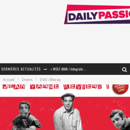
DERNIÈRES ACTUALITÉS
« WOLF-MAN / Integrale Tomes 1 et 2 » - Cruelle Vengeance !
Accueil
Divers
DVD / Bluray
« The Broken Ring / This Mariage Will Fail Anyway » (Tome 2) – Préparer sa vengeance…
« Mon Village Révolté » - Combattre un Projet !
« Le Béton et le Bambou / Propositions pour Mayotte et le Monde. » - Améliorations !
Star Fox
PsyRiver 2026 : la magie revient sur les rives de l’Aar