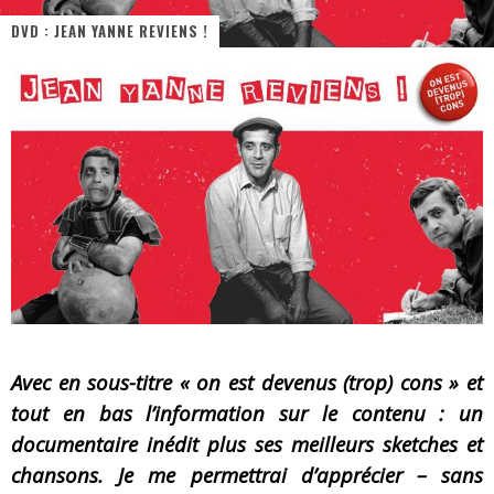
DVD : JEAN YANNE REVIENS !
« MOFUSAND / Parler Japonais » – Des Expressions Pratiques !
« Dr Wertham / L’homme qui étudia les tueurs en série » - Un Métier à Risque !
Assassin's Creed Black Flag Resynced
« Le Vent dand les Saules » - Une Belle Histoire !
« Damn Them All » - Un duo de Choc !
Yoshi and the mysterious book
Avec en sous-titre « on est devenus (trop) cons » et
tout en bas l’information sur le contenu : un
documentaire inédit plus ses meilleurs sketches et
chansons. Je me permettrai d’apprécier – sans