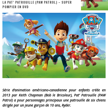
LA PAT’ PATROUILLE (PAW PATROL) – SUPER
POMPIER EN DVD
« MOFUSAND / Parler Japonais » – Des Expressions Pratiques !
« Dr Wertham / L’homme qui étudia les tueurs en série » - Un Métier à Risque !
Assassin's Creed Black Flag Resynced
« Le Vent dand les Saules » - Une Belle Histoire !
« Damn Them All » - Un duo de Choc !
Yoshi and the mysterious book
Série d’animation américano-canadienne pour enfants créée en
2013 par Keith Chapman (Bob le Bricoleur), Pat’ Patrouille (PAW
Patrol) a pour personnages principaux une patrouille de six chiens
dirigée par un jeune garçon de 10 ans, Ryder.