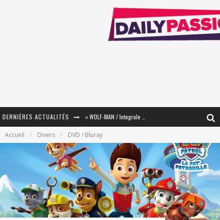
DERNIÈRES ACTUALITÉS
« WOLF-MAN / Integrale Tomes 1 et 2 » - Cruelle Vengeance !
Accueil
Divers
DVD / Bluray
« The Broken Ring / This Mariage Will Fail Anyway » (Tome 2) – Préparer sa vengeance…
« Mon Village Révolté » - Combattre un Projet !
« Le Béton et le Bambou / Propositions pour Mayotte et le Monde. » - Améliorations !
Star Fox
PsyRiver 2026 : la magie revient sur les rives de l’Aar