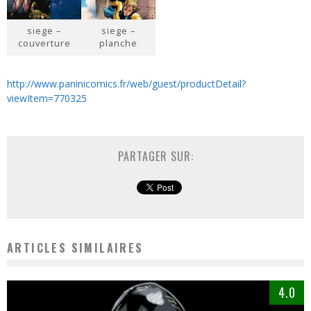
siege –
siege –
couverture
planche
http://www.paninicomics.fr/web/guest/productDetail?
viewItem=770325
PARTAGER SUR:
ARTICLES SIMILAIRES
4.0