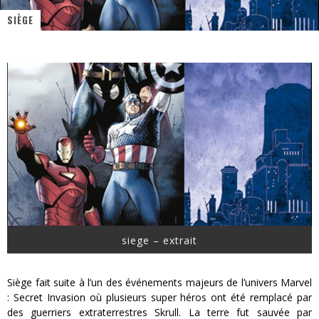
SIÈGE
« MOFUSAND / Parler Japonais » – Des Expressions Pratiques !
« Dr Wertham / L’homme qui étudia les tueurs en série » - Un Métier à Risque !
Assassin's Creed Black Flag Resynced
« Le Vent dand les Saules » - Une Belle Histoire !
« Damn Them All » - Un duo de Choc !
Yoshi and the mysterious book
siege – extrait
Siège fait suite à l’un des événements majeurs de l’univers Marvel
: Secret Invasion où plusieurs super héros ont été remplacé par
des guerriers extraterrestres Skrull. La terre fut sauvée par