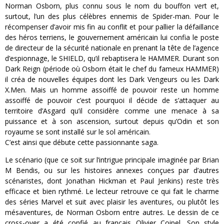
Norman Osborn, plus connu sous le nom du bouffon vert et,
surtout, l’un des plus célèbres ennemis de Spider-man. Pour le
récompenser d’avoir mis fin au conflit et pour pallier la défaillance
des héros terriens, le gouvernement américain lui confia le poste
de directeur de la sécurité nationale en prenant la tête de l’agence
d’espionnage, le SHIELD, qu’il rebaptisera le HAMMER. Durant son
Dark Reign (période où Osborn était le chef du fameux HAMMER)
il créa de nouvelles équipes dont les Dark Vengeurs ou les Dark
X.Men. Mais un homme assoiffé de pouvoir reste un homme
assoiffé de pouvoir c’est pourquoi il décide de s’attaquer au
territoire d’Asgard qu’il considère comme une menace à sa
puissance et à son ascension, surtout depuis qu’Odin et son
royaume se sont installé sur le sol américain.
C’est ainsi que débute cette passionnante saga.
Le scénario (que ce soit sur l’intrigue principale imaginée par Brian
M Bendis, ou sur les histoires annexes conçues par d’autres
scénaristes, dont Jonathan Hickman et Paul Jenkins) reste très
efficace et bien rythmé. Le lecteur retrouve ce qui fait le charme
des séries Marvel et suit avec plaisir les aventures, ou plutôt les
mésaventures, de Norman Osborn entre autres. Le dessin de ce
cross-over a été confié au français Olivier Coipel. Son style