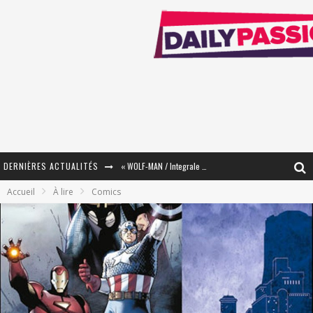
DERNIÈRES ACTUALITÉS
« WOLF-MAN / Integrale Tomes 1 et 2 » - Cruelle Vengeance !
Accueil
À lire
Comics
« The Broken Ring / This Mariage Will Fail Anyway » (Tome 2) – Préparer sa vengeance…
« Mon Village Révolté » - Combattre un Projet !
« Le Béton et le Bambou / Propositions pour Mayotte et le Monde. » - Améliorations !
Star Fox
PsyRiver 2026 : la magie revient sur les rives de l’Aar