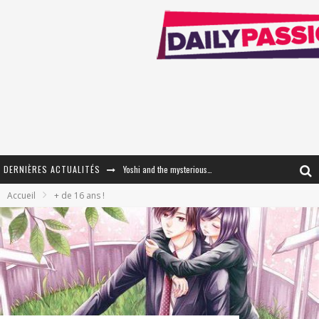
Yoshi and the mysterious book
DERNIÈRES ACTUALITÉS
« WOLF-MAN / Integrale Tomes 1 et 2 » - Cruelle Vengeance !
Accueil
+ de 16 ans !
« The Broken Ring / This Mariage Will Fail Anyway » (Tome 2) – Préparer sa vengeance…
« Mon Village Révolté » - Combattre un Projet !
« Le Béton et le Bambou / Propositions pour Mayotte et le Monde. » - Améliorations !
Star Fox