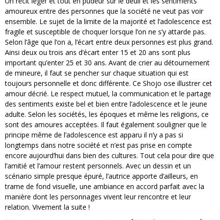
Un récit léger et tout en pudeur sur le deuil et les sentiments
amoureux entre des personnes que la société ne veut pas voir
ensemble. Le sujet de la limite de la majorité et l’adolescence est
fragile et susceptible de choquer lorsque l’on ne s’y attarde pas.
Selon l’âge que l’on a, l’écart entre deux personnes est plus grand.
Ainsi deux ou trois ans d’écart enter 15 et 20 ans sont plus
important qu’enter 25 et 30 ans. Avant de crier au détournement
de mineure, il faut se pencher sur chaque situation qui est
toujours personnelle et donc différente. Ce Shojo ose illustrer cet
amour décrié. Le respect mutuel, la communication et le partage
des sentiments existe bel et bien entre l’adolescence et le jeune
adulte. Selon les sociétés, les époques et même les religions, ce
sont des amoures acceptées. Il faut également souligner que le
principe même de l’adolescence est apparu il n’y a pas si
longtemps dans notre société et n’est pas prise en compte
encore aujourd’hui dans bien des cultures. Tout cela pour dire que
l’amitié et l’amour restent personnels. Avec un dessin et un
scénario simple presque épuré, l’autrice apporte d’ailleurs, en
trame de fond visuelle, une ambiance en accord parfait avec la
manière dont les personnages vivent leur rencontre et leur
relation. Vivement la suite !