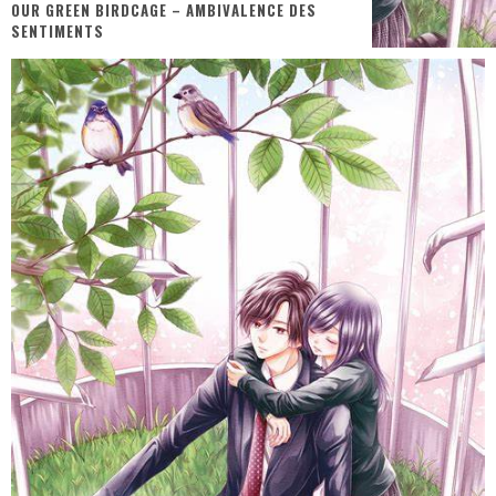
OUR GREEN BIRDCAGE – AMBIVALENCE DES
PsyRiver 2026 : la magie revient sur les rives de l’Aar
SENTIMENTS
« MOFUSAND / Parler Japonais » – Des Expressions Pratiques !
« Dr Wertham / L’homme qui étudia les tueurs en série » - Un Métier à Risque !
Assassin's Creed Black Flag Resynced
« Le Vent dand les Saules » - Une Belle Histoire !
Splatoon Raiders