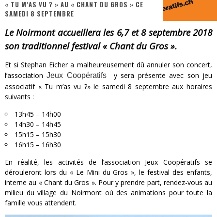
« TU M’AS VU ? » AU « CHANT DU GROS » CE
SAMEDI 8 SEPTEMBRE
« MOFUSAND / Parler Japonais » – Des Expressions Pratiques !
Le Noirmont accueillera les 6,7 et 8 septembre 2018
« Dr Wertham / L’homme qui étudia les tueurs en série » - Un Métier à Risque !
son traditionnel festival « Chant du Gros ».
Assassin's Creed Black Flag Resynced
Et si Stephan Eicher a malheureusement dû annuler son concert,
« Le Vent dand les Saules » - Une Belle Histoire !
l’association
y sera présente avec son jeu
Jeux Coopératifs
associatif « Tu m’as vu ?» le samedi 8 septembre aux horaires
« Damn Them All » - Un duo de Choc !
suivants :
Yoshi and the mysterious book
13h45 – 14h00
14h30 – 14h45
15h15 – 15h30
16h15 – 16h30
En réalité, les activités de l’association Jeux Coopératifs se
dérouleront lors du « Le Mini du Gros », le festival des enfants,
interne au « Chant du Gros ». Pour y prendre part, rendez-vous au
milieu du village du Noirmont où des animations pour toute la
famille vous attendent.