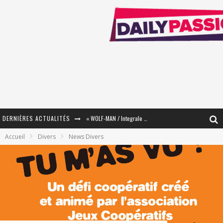
DERNIÈRES ACTUALITÉS
« WOLF-MAN / Integrale Tomes 1 et 2 » - Cruelle Vengeance !
Accueil
Divers
News Divers
« The Broken Ring / This Mariage Will Fail Anyway » (Tome 2) – Préparer sa vengeance…
« Mon Village Révolté » - Combattre un Projet !
« Le Béton et le Bambou / Propositions pour Mayotte et le Monde. » - Améliorations !
Star Fox
PsyRiver 2026 : la magie revient sur les rives de l’Aar