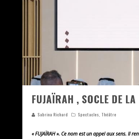
ASSASSIN'S CREED BLACK FLAG 
« LE VENT DAND LES SAULES » 
« DAMN THEM ALL » - UN DUO 
YOSHI AND THE MYSTERIOUS 
FUJAÏRAH , SOCLE DE LA
Sabrina Richard
Spectacles
,
Théâtre
« FUJAÏRAH ». Ce nom est un appel aux sens. Il r