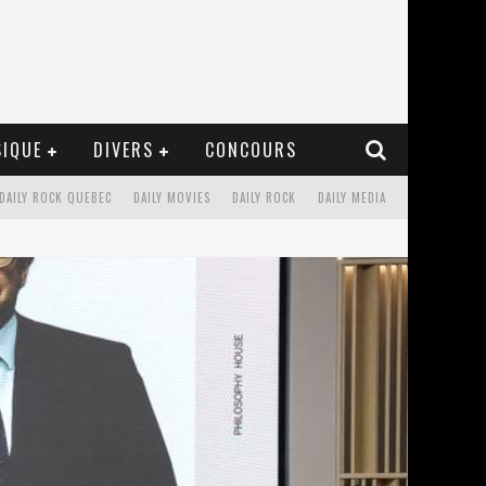
IQUE
DIVERS
CONCOURS
DAILY ROCK QUEBEC
DAILY MOVIES
DAILY ROCK
DAILY MEDIA