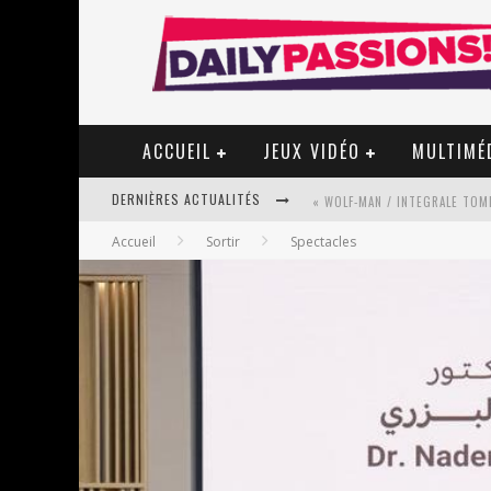
ACCUEIL
JEUX VIDÉO
MULTIMÉ
DERNIÈRES ACTUALITÉS
« WOLF-MAN / INTEGRALE TOME
Accueil
Sortir
Spectacles
« MON VILLAGE RÉVOLTÉ » - 
STAR FOX
PSYRIVER 2026 : LA MAGIE REV
« MOFUSAND / PARLER JAPONAI