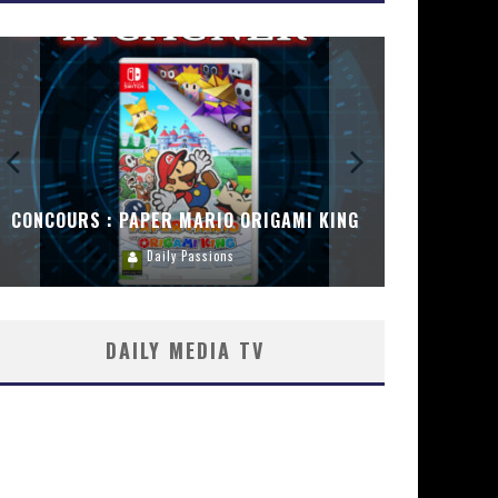
CONCOURS : PAPER MARIO ORIGAMI KING
CONC
Daily Passions
DAILY MEDIA TV