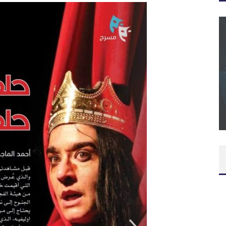
CONCOURS : CALENDRIER DE L’AVENT – UNE
COPIE DU JEU « GRID, ULTIMATE EDITION »
SUR XBOX ONE OU PS4
Daily Passions