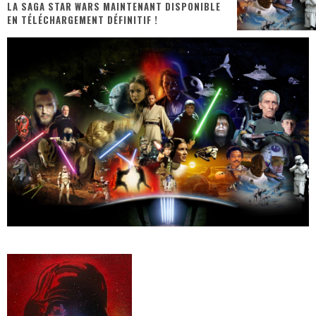
LA SAGA STAR WARS MAINTENANT DISPONIBLE
EN TÉLÉCHARGEMENT DÉFINITIF !
« MOFUSAND / Parler Japonais » – Des Expressions Pratiques !
« Dr Wertham / L’homme qui étudia les tueurs en série » - Un Métier à Risque !
Assassin's Creed Black Flag Resynced
« Le Vent dand les Saules » - Une Belle Histoire !
« Damn Them All » - Un duo de Choc !
Yoshi and the mysterious book