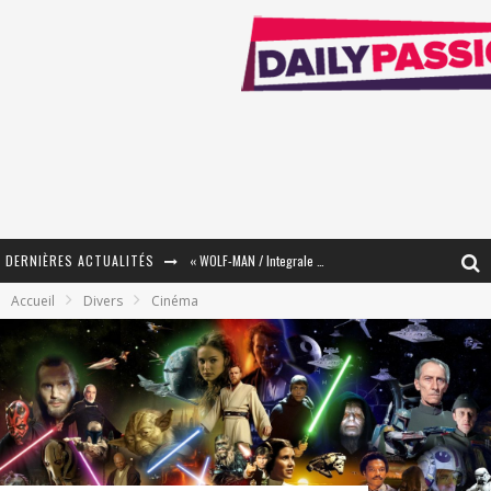
DERNIÈRES ACTUALITÉS
« WOLF-MAN / Integrale Tomes 1 et 2 » - Cruelle Vengeance !
Accueil
Divers
Cinéma
« The Broken Ring / This Mariage Will Fail Anyway » (Tome 2) – Préparer sa vengeance…
« Mon Village Révolté » - Combattre un Projet !
« Le Béton et le Bambou / Propositions pour Mayotte et le Monde. » - Améliorations !
Star Fox
PsyRiver 2026 : la magie revient sur les rives de l’Aar