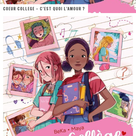
COEUR COLLEGE – C’EST QUOI L’AMOUR ?
« MOFUSAND / Parler Japonais » – Des Expressions Pratiques !
« Dr Wertham / L’homme qui étudia les tueurs en série » - Un Métier à Risque !
Assassin's Creed Black Flag Resynced
« Le Vent dand les Saules » - Une Belle Histoire !
« Damn Them All » - Un duo de Choc !
Yoshi and the mysterious book