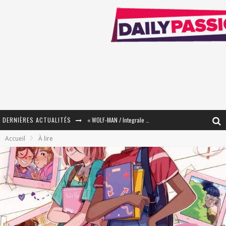
DERNIÈRES ACTUALITÉS
« WOLF-MAN / Integrale Tomes 1 et 2 » - Cruelle Vengeance !
Accueil
À lire
« The Broken Ring / This Mariage Will Fail Anyway » (Tome 2) – Préparer sa vengeance…
« Mon Village Révolté » - Combattre un Projet !
« Le Béton et le Bambou / Propositions pour Mayotte et le Monde. » - Améliorations !
Star Fox
PsyRiver 2026 : la magie revient sur les rives de l’Aar