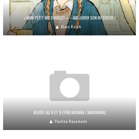
« MON PETIT NID DOUILLET » – AMÉLIORER SON INTÉRIEUR !
Alain Baruh
BLOOD LAD 8 ET 9 (YÛKI KODAMA / KUROKAWA)
Pauline Hausmann