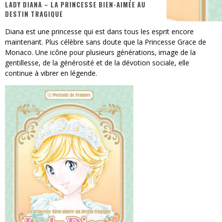
LADY DIANA – LA PRINCESSE BIEN-AIMÉE AU
DESTIN TRAGIQUE
« MOFUSAND / Parler Japonais » – Des Expressions Pratiques !
Diana est une princesse qui est dans tous les esprit encore
« Dr Wertham / L’homme qui étudia les tueurs en série » - Un Métier à Risque !
maintenant. Plus célèbre sans doute que la Princesse Grace de
Monaco. Une icône pour plusieurs générations, image de la
Assassin's Creed Black Flag Resynced
gentillesse, de la générosité et de la dévotion sociale, elle
continue à vibrer en légende.
« Le Vent dand les Saules » - Une Belle Histoire !
« Damn Them All » - Un duo de Choc !
Yoshi and the mysterious book