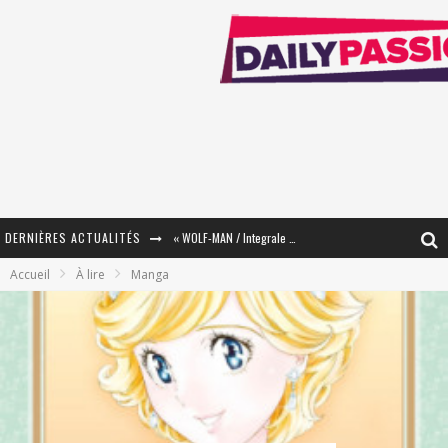
DERNIÈRES ACTUALITÉS
« WOLF-MAN / Integrale Tomes 1 et 2 » - Cruelle Vengeance !
Accueil
À lire
Manga
« The Broken Ring / This Mariage Will Fail Anyway » (Tome 2) – Préparer sa vengeance…
« Mon Village Révolté » - Combattre un Projet !
« Le Béton et le Bambou / Propositions pour Mayotte et le Monde. » - Améliorations !
Star Fox
PsyRiver 2026 : la magie revient sur les rives de l’Aar