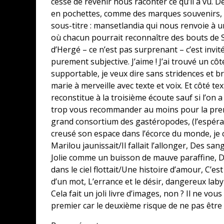
cesse de revenir nous raconter ce qu’il a vu. De
en pochettes, comme des marques souvenirs, de
sous-titre : mansetlandia qui nous renvoie à 
où chacun pourrait reconnaître des bouts de S
d’Hergé – ce n’est pas surprenant – c’est inv
purement subjective. J’aime ! J’ai trouvé un côt
supportable, je veux dire sans stridences et br
marie à merveille avec texte et voix. Et côté te
reconstitue à la troisième écoute sauf si l’on a
trop vous recommander au moins pour la première
grand consortium des gastéropodes, (l’espér
creusé son espace dans l’écorce du monde, je
Marilou jaunissait/Il fallait l’allonger, Des s
Jolie comme un buisson de mauve paraffine, D
dans le ciel flottait/Une histoire d’amour, C’e
d’un mot, L’errance et le désir, dangereux laby
Cela fait un joli livre d’images, non ? Il ne vou
premier car le deuxième risque de ne pas êtr