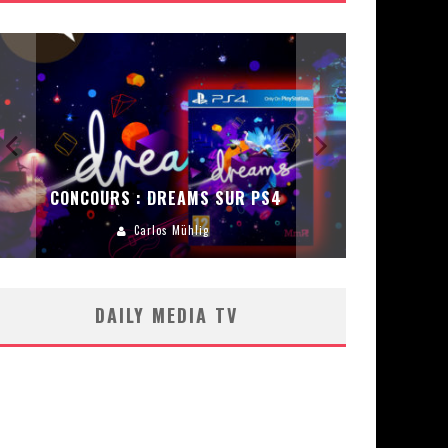
CONCOURS :
ENCEINT
CONCOURS : DREAMS SUR PS4
Carlos Mühlig
DAILY MEDIA TV