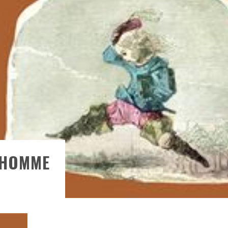
- UNE BELLE HISTOIRE !
DE CHOC !
BOOK
S 1 ET 2 » - CRUELLE VENGEANCE !
’HOMME