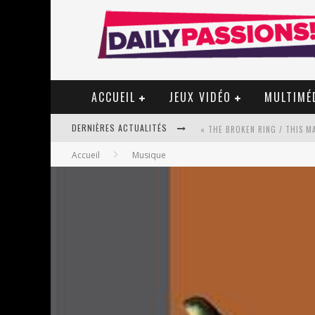
ACCUEIL
JEUX VIDÉO
MULTIMÉ
DERNIÈRES ACTUALITÉS
« MON VILLAGE RÉVOLTÉ » - 
Accueil
Musique
STAR FOX
PSYRIVER 2026 : LA MAGIE REV
« MOFUSAND / PARLER JAPONAI
ASSASSIN'S CREED BLACK FLAG 