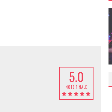
T – UNE
ITION »
CONCOURS : PAPER MARIO ORIGAMI KING
Daily Passions
5.0
NOTE FINALE