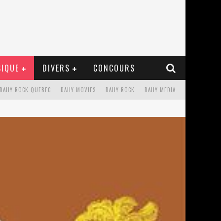
IQUE
DIVERS
CONCOURS
DAILY ROCK QUEBEC
DAILY MOVIES
DAILY ROCK
DAILY MEDIA