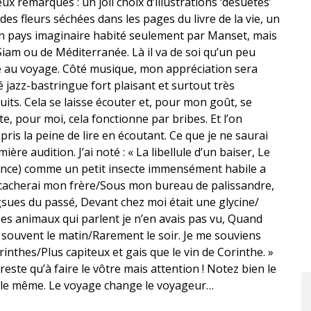
ux remarques : un joli choix d’illustrations ‘désuètes’
s fleurs séchées dans les pages du livre de la vie, un
un pays imaginaire habité seulement par Manset, mais
iam ou de Méditerranée. Là il va de soi qu’un peu
ité au voyage. Côté musique, mon appréciation sera
é jazz-bastringue fort plaisant et surtout très
uits. Cela se laisse écouter et, pour mon goût, se
xte, pour moi, cela fonctionne par bribes. Et l’on
 pris la peine de lire en écoutant. Ce que je ne saurai
 audition. J’ai noté : « La libellule d’un baiser, Le
ance) comme un petit insecte immensément habile a
 cacherai mon frère/Sous mon bureau de palissandre,
angsues du passé, Devant chez moi était une glycine/
es animaux qui parlent je n’en avais pas vu, Quand
st souvent le matin/Rarement le soir. Je me souviens
rinthes/Plus capiteux et gais que le vin de Corinthe. »
s reste qu’à faire le vôtre mais attention ! Notez bien le
e le même. Le voyage change le voyageur…