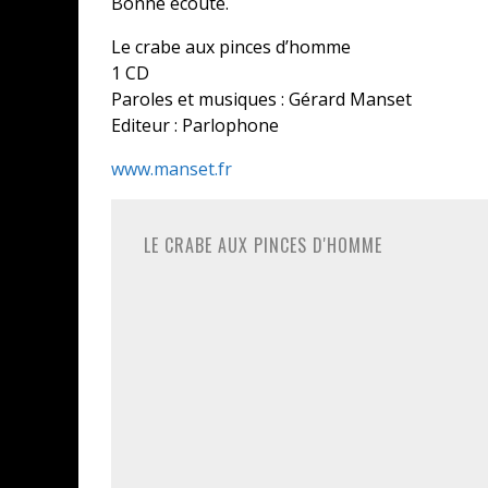
Bonne écoute.
Le crabe aux pinces d’homme
1 CD
Paroles et musiques : Gérard Manset
Editeur : Parlophone
CONCOURS : CALENDRIER DE L’AVEN
www.manset.fr
COPIE DU JEU « GRID, ULTIMATE ED
SUR XBOX ONE OU PS4
LE CRABE AUX PINCES D'HOMME
Daily Passions