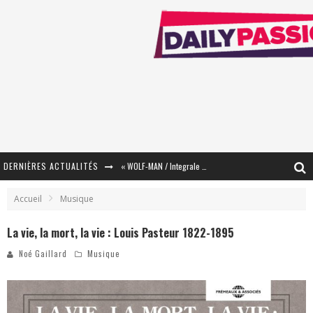
DERNIÈRES ACTUALITÉS
« WOLF-MAN / Integrale Tomes 1 et 2 » - Cruelle Vengeance !
« The Broken Ring / This Mariage Will Fail Anyway » (Tome 2) – Préparer sa vengeance…
Accueil
Musique
« Mon Village Révolté » - Combattre un Projet !
La vie, la mort, la vie : Louis Pasteur 1822-1895
« Le Béton et le Bambou / Propositions pour Mayotte et le Monde. » - Améliorations !
Noé Gaillard
Musique
Star Fox
PsyRiver 2026 : la magie revient sur les rives de l’Aar