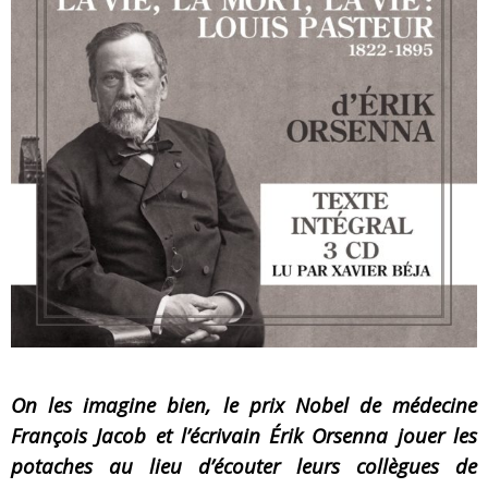
« MOFUSAND / Parler Japonais » – Des Expressions Pratiques !
« Dr Wertham / L’homme qui étudia les tueurs en série » - Un Métier à Risque !
Assassin's Creed Black Flag Resynced
« Le Vent dand les Saules » - Une Belle Histoire !
« Damn Them All » - Un duo de Choc !
Yoshi and the mysterious book
On les imagine bien, le prix Nobel de médecine
François Jacob et l’écrivain Érik Orsenna jouer les
potaches au lieu d’écouter leurs collègues de