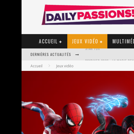
ACCUEIL
JEUX VIDÉO
MULTIMÉ
DERNIÈRES ACTUALITÉS
PSYRIVER 2026 : LA MAGIE REV
Accueil
Jeux vidéo
« MOFUSAND / PARLER JAPONAI
ASSASSIN'S CREED BLACK FLAG 
« LE VENT DAND LES SAULES » 
« DAMN THEM ALL » - UN DUO 
YOSHI AND THE MYSTERIOUS 