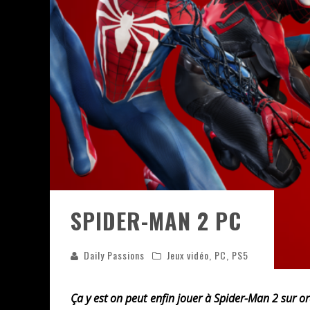
« WOLF-MAN / INTEGRALE TOME
« MON VILLAGE RÉVOLTÉ » - 
STAR FOX
SPIDER-MAN 2 PC
Daily Passions
Jeux vidéo
,
PC
,
PS5
Ça y est on peut enfin jouer à Spider-Man 2 sur ord