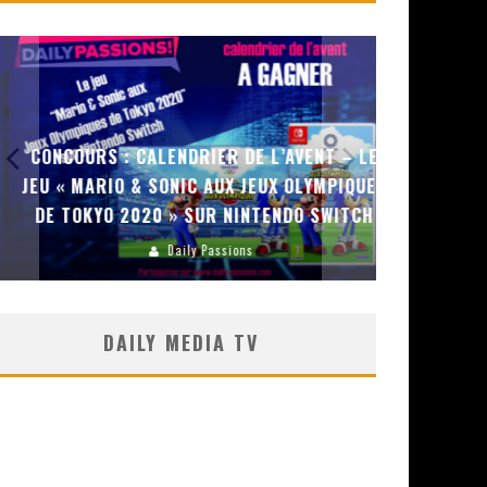
CONCOURS : CALENDRIER DE L’AVENT – LE
CONCOURS :
JEU « MARIO & SONIC AUX JEUX OLYMPIQUES
COPIE DU J
DE TOKYO 2020 » SUR NINTENDO SWITCH
Daily Passions
DAILY MEDIA TV