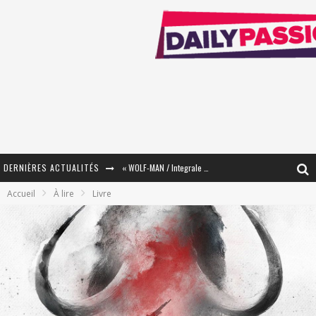
DERNIÈRES ACTUALITÉS
« WOLF-MAN / Integrale Tomes 1 et 2 » - Cruelle Vengeance !
Accueil
À lire
Livre
« The Broken Ring / This Mariage Will Fail Anyway » (Tome 2) – Préparer sa vengeance…
« Mon Village Révolté » - Combattre un Projet !
« Le Béton et le Bambou / Propositions pour Mayotte et le Monde. » - Améliorations !
Star Fox
PsyRiver 2026 : la magie revient sur les rives de l’Aar