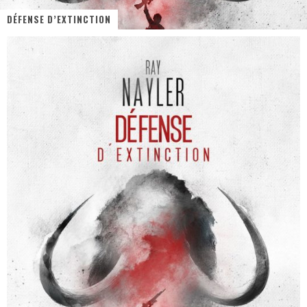
DÉFENSE D’EXTINCTION
« MOFUSAND / Parler Japonais » – Des Expressions Pratiques !
« Dr Wertham / L’homme qui étudia les tueurs en série » - Un Métier à Risque !
Assassin's Creed Black Flag Resynced
« Le Vent dand les Saules » - Une Belle Histoire !
« Damn Them All » - Un duo de Choc !
Yoshi and the mysterious book