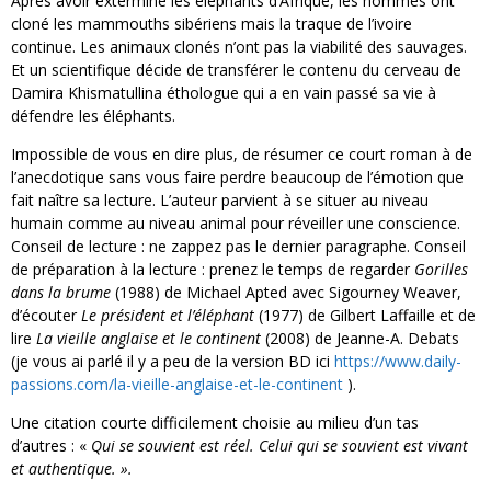
Après avoir exterminé les éléphants d’Afrique, les hommes ont
cloné les mammouths sibériens mais la traque de l’ivoire
continue. Les animaux clonés n’ont pas la viabilité des sauvages.
Et un scientifique décide de transférer le contenu du cerveau de
Damira Khismatullina éthologue qui a en vain passé sa vie à
défendre les éléphants.
Impossible de vous en dire plus, de résumer ce court roman à de
l’anecdotique sans vous faire perdre beaucoup de l’émotion que
fait naître sa lecture. L’auteur parvient à se situer au niveau
humain comme au niveau animal pour réveiller une conscience.
Conseil de lecture : ne zappez pas le dernier paragraphe. Conseil
de préparation à la lecture : prenez le temps de regarder
Gorilles
dans la brume
(1988) de Michael Apted avec Sigourney Weaver,
d’écouter
Le président et l’éléphant
(1977) de Gilbert Laffaille et de
lire
La vieille anglaise et le continent
(2008) de Jeanne-A. Debats
(je vous ai parlé il y a peu de la version BD ici
https://www.daily-
passions.com/la-vieille-anglaise-et-le-continent
).
Une citation courte difficilement choisie au milieu d’un tas
d’autres : «
Qui se souvient est réel. Celui qui se souvient est vivant
et authentique. ».