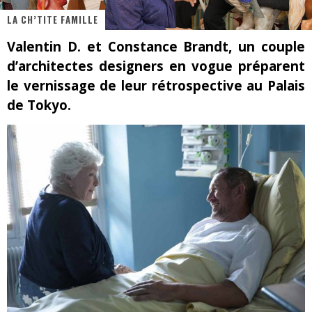
LA CH’TITE FAMILLE
« MOFUSAND / Parler Japonais » – Des Expressions Pratiques !
Valentin D. et Constance Brandt, un couple
« Dr Wertham / L’homme qui étudia les tueurs en série » - Un Métier à Risque !
d’architectes designers en vogue préparent
Assassin's Creed Black Flag Resynced
le vernissage de leur rétrospective au Palais
de Tokyo.
« Le Vent dand les Saules » - Une Belle Histoire !
« Damn Them All » - Un duo de Choc !
Yoshi and the mysterious book