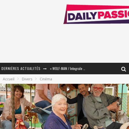
DERNIÈRES ACTUALITÉS
« WOLF-MAN / Integrale Tomes 1 et 2 » - Cruelle Vengeance !
Accueil
Divers
Cinéma
« The Broken Ring / This Mariage Will Fail Anyway » (Tome 2) – Préparer sa vengeance…
« Mon Village Révolté » - Combattre un Projet !
« Le Béton et le Bambou / Propositions pour Mayotte et le Monde. » - Améliorations !
Star Fox
PsyRiver 2026 : la magie revient sur les rives de l’Aar