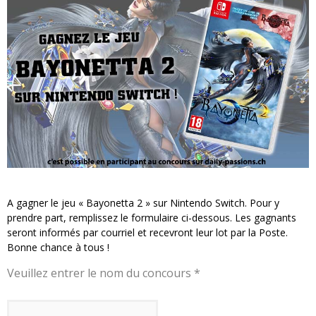
« MOFUSAND / Parler Japonais » – Des Expressions Pratiques !
« Dr Wertham / L’homme qui étudia les tueurs en série » - Un Métier à Risque !
Assassin's Creed Black Flag Resynced
« Le Vent dand les Saules » - Une Belle Histoire !
« Damn Them All » - Un duo de Choc !
Yoshi and the mysterious book
A gagner le jeu « Bayonetta 2 » sur Nintendo Switch. Pour y
prendre part, remplissez le formulaire ci-dessous. Les gagnants
seront informés par courriel et recevront leur lot par la Poste.
Bonne chance à tous !
Veuillez entrer le nom du concours *