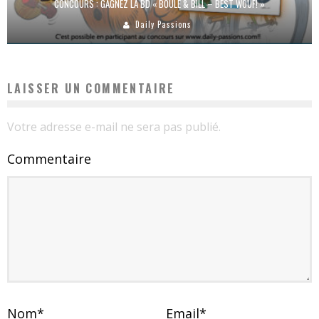
CONCOURS : GAGNEZ LA BD « BOULE & BILL – BEST WOUF! »
Daily Passions
LAISSER UN COMMENTAIRE
Votre adresse e-mail ne sera pas publié.
Commentaire
Nom
*
Email
*