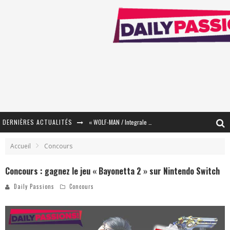
DERNIÈRES ACTUALITÉS
« WOLF-MAN / Integrale Tomes 1 et 2 » - Cruelle Vengeance !
« The Broken Ring / This Mariage Will Fail Anyway » (Tome 2) – Préparer sa vengeance…
Accueil
Concours
« Mon Village Révolté » - Combattre un Projet !
Concours : gagnez le jeu « Bayonetta 2 » sur Nintendo Switch
« Le Béton et le Bambou / Propositions pour Mayotte et le Monde. » - Améliorations !
Daily Passions
Concours
Star Fox
PsyRiver 2026 : la magie revient sur les rives de l’Aar