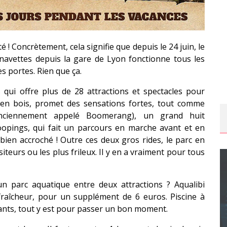
! Concrètement, cela signifie que depuis le 24 juin, le
e navettes depuis la gare de Lyon fonctionne tous les
s portes. Rien que ça.
 qui offre plus de 28 attractions et spectacles pour
t en bois, promet des sensations fortes, tout comme
 (anciennement appelé Boomerang), un grand huit
opings, qui fait un parcours en marche avant et en
bien accroché ! Outre ces deux gros rides, le parc en
iteurs ou les plus frileux. Il y en a vraiment pour tous
un parc aquatique entre deux attractions ? Aqualibi
fraîcheur, pour un supplément de 6 euros. Piscine à
CONCOURS : CALENDRIER DE L’AVENT – UNE
ants, tout y est pour passer un bon moment.
COPIE DU JEU « GRID, ULTIMATE EDITION »