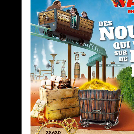
ASSASSIN'S CREED BLACK FLAG 
« LE VENT DAND LES SAULES » 
« DAMN THEM ALL » - UN DUO 
YOSHI AND THE MYSTERIOUS 