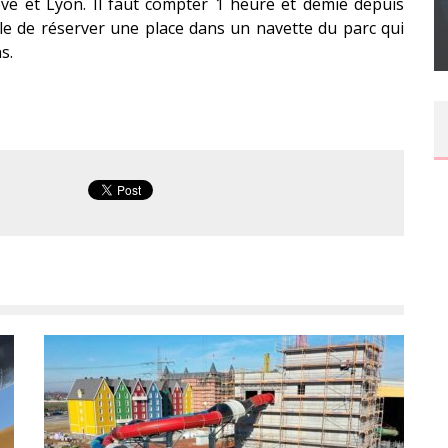
ve et Lyon. Il faut compter 1 heure et demie depuis
SUR XBOX ONE OU PS4
ble de réserver une place dans un navette du parc qui
Daily Passions
s.