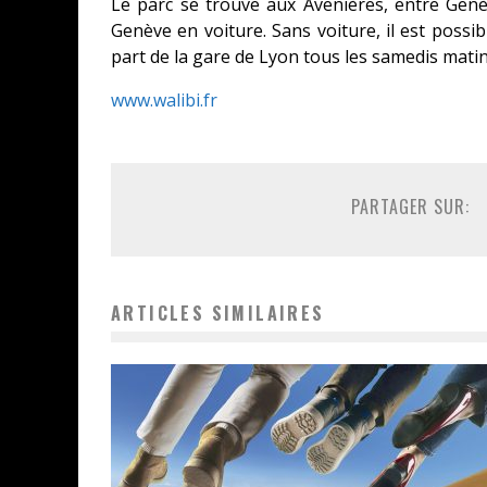
Le parc se trouve aux Avenières, entre Genè
Genève en voiture. Sans voiture, il est possi
part de la gare de Lyon tous les samedis matin
www.walibi.fr
PARTAGER SUR:
ARTICLES SIMILAIRES