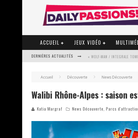
ACCUEIL
JEUX VIDÉO
MULTIMÉ
DERNIÈRES ACTUALITÉS
« WOLF-MAN / INTEGRALE TOME
Accueil
Découverte
News Découverte
« MON VILLAGE RÉVOLTÉ » - 
Walibi Rhône-Alpes : saison est
Katia Margraf
News Découverte
,
Parcs d'attractio
STAR FOX
PSYRIVER 2026 : LA MAGIE REV
« MOFUSAND / PARLER JAPONAI