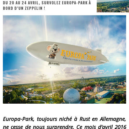
DU 20 AU 24 AVRIL, SURVOLEZ EUROPA-PARK À
BORD D’UN ZEPPELIN !
« MOFUSAND / Parler Japonais » – Des Expressions Pratiques !
« Dr Wertham / L’homme qui étudia les tueurs en série » - Un Métier à Risque !
Assassin's Creed Black Flag Resynced
« Le Vent dand les Saules » - Une Belle Histoire !
« Damn Them All » - Un duo de Choc !
Yoshi and the mysterious book
Europa-Park, toujours niché à Rust en Allemagne,
ne cesse de nous surprendre. Ce mois d’avril 2016