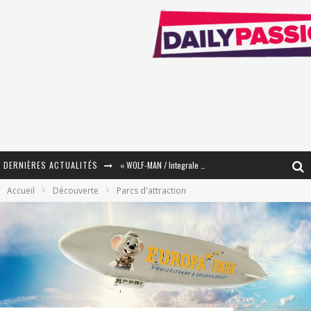
DERNIÈRES ACTUALITÉS
« WOLF-MAN / Integrale Tomes 1 et 2 » - Cruelle Vengeance !
Accueil
Découverte
Parcs d'attraction
« The Broken Ring / This Mariage Will Fail Anyway » (Tome 2) – Préparer sa vengeance…
« Mon Village Révolté » - Combattre un Projet !
« Le Béton et le Bambou / Propositions pour Mayotte et le Monde. » - Améliorations !
Star Fox
PsyRiver 2026 : la magie revient sur les rives de l’Aar