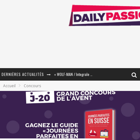
DERNIÈRES ACTUALITÉS
« WOLF-MAN / Integrale Tomes 1 et 2 » - Cruelle Vengeance !
Accueil
Concours
« The Broken Ring / This Mariage Will Fail Anyway » (Tome 2) – Préparer sa vengeance…
« Mon Village Révolté » - Combattre un Projet !
« Le Béton et le Bambou / Propositions pour Mayotte et le Monde. » - Améliorations !
Star Fox
PsyRiver 2026 : la magie revient sur les rives de l’Aar