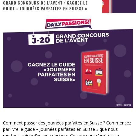
GRAND CONCOURS DE L’AVENT : GAGNEZ LE
GUIDE « JOURNÉES PARFAITES EN SUISSE »
« MOFUSAND / Parler Japonais » – Des Expressions Pratiques !
« Dr Wertham / L’homme qui étudia les tueurs en série » - Un Métier à Risque !
Assassin's Creed Black Flag Resynced
« Le Vent dand les Saules » - Une Belle Histoire !
« Damn Them All » - Un duo de Choc !
Yoshi and the mysterious book
Comment passer des journées parfaites en Suisse ? Commencez
par livre le guide « Journées parfaites en Suisse » que nous
mettons aujourd’hui en concours. Ce concours s’arrêtera le