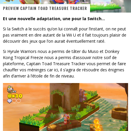
PREVIEW CAPTAIN TOAD TREASURE TRACKER
« MOFUSAND / Parler Japonais » – Des Expressions Pratiques !
Et une nouvelle adaptation, une pour la Switch…
« Dr Wertham / L’homme qui étudia les tueurs en série » - Un Métier à Risque !
Si la Switch a le succès qu’on lui connaît pour l’instant, on ne peut
Assassin's Creed Black Flag Resynced
pas vraiment en dire autant de la Wii U et il fait toujours plaisir de
découvrir des jeux que l’on aurait éventuellement raté.
« Le Vent dand les Saules » - Une Belle Histoire !
Si Hyrule Warriors nous a permis de tâter du Muso et Donkey
« Damn Them All » - Un duo de Choc !
Kong Tropical Freeze nous a permis d’assouvir notre soif de
plateforme, Captain Toad Treasure Tracker vous permet de faire
Yoshi and the mysterious book
chauffer vos méninges car ici, il s’agira de résoudre des énigmes
afin d’arriver à l’étoile de fin de niveau.