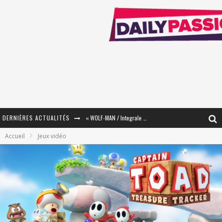
DERNIÈRES ACTUALITÉS
« WOLF-MAN / Integrale Tomes 1 et 2 » - Cruelle Vengeance !
Accueil
Jeux vidéo
« The Broken Ring / This Mariage Will Fail Anyway » (Tome 2) – Préparer sa vengeance…
« Mon Village Révolté » - Combattre un Projet !
« Le Béton et le Bambou / Propositions pour Mayotte et le Monde. » - Améliorations !
Star Fox
PsyRiver 2026 : la magie revient sur les rives de l’Aar