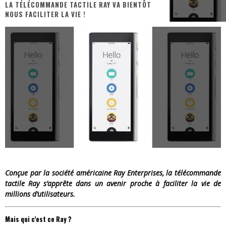
LA TÉLÉCOMMANDE TACTILE RAY VA BIENTÔT
NOUS FACILITER LA VIE !
« MOFUSAND / Parler Japonais » – Des Expressions Pratiques !
« Dr Wertham / L’homme qui étudia les tueurs en série » - Un Métier à Risque !
Assassin's Creed Black Flag Resynced
« Le Vent dand les Saules » - Une Belle Histoire !
« Damn Them All » - Un duo de Choc !
Yoshi and the mysterious book
Conçue par la société américaine Ray Enterprises, la télécommande
tactile Ray s’apprête dans un avenir proche à faciliter la vie de
millions d’utilisateurs.
Mais qui c’est ce Ray ?