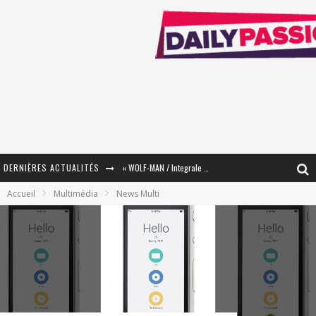
DERNIÈRES ACTUALITÉS
« WOLF-MAN / Integrale Tomes 1 et 2 » - Cruelle Vengeance !
Accueil
Multimédia
News Multi
« The Broken Ring / This Mariage Will Fail Anyway » (Tome 2) – Préparer sa vengeance…
« Mon Village Révolté » - Combattre un Projet !
« Le Béton et le Bambou / Propositions pour Mayotte et le Monde. » - Améliorations !
Star Fox
PsyRiver 2026 : la magie revient sur les rives de l’Aar