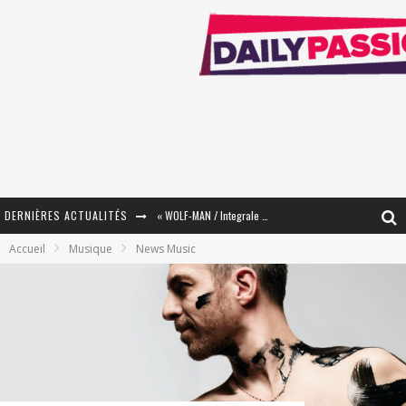
DERNIÈRES ACTUALITÉS
« WOLF-MAN / Integrale Tomes 1 et 2 » - Cruelle Vengeance !
Accueil
Musique
News Music
« The Broken Ring / This Mariage Will Fail Anyway » (Tome 2) – Préparer sa vengeance…
« Mon Village Révolté » - Combattre un Projet !
« Le Béton et le Bambou / Propositions pour Mayotte et le Monde. » - Améliorations !
Star Fox
PsyRiver 2026 : la magie revient sur les rives de l’Aar