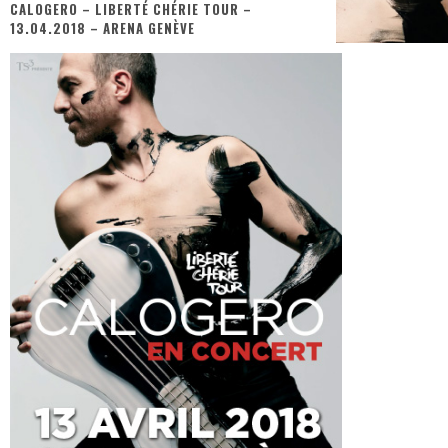
CALOGERO – LIBERTÉ CHÉRIE TOUR –
13.04.2018 – ARENA GENÈVE
« MOFUSAND / Parler Japonais » – Des Expressions Pratiques !
« Dr Wertham / L’homme qui étudia les tueurs en série » - Un Métier à Risque !
Assassin's Creed Black Flag Resynced
« Le Vent dand les Saules » - Une Belle Histoire !
« Damn Them All » - Un duo de Choc !
Yoshi and the mysterious book