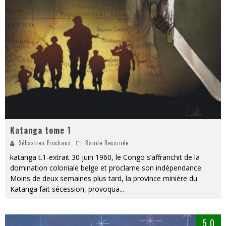
« MOFUSAND / Parler Japonais » – Des Expressions Pratiques !
« Dr Wertham / L’homme qui étudia les tueurs en série » - Un Métier à Risque !
Assassin's Creed Black Flag Resynced
« Le Vent dand les Saules » - Une Belle Histoire !
« Damn Them All » - Un duo de Choc !
Yoshi and the mysterious book
Katanga tome 1
Sébastien Frochaux
Bande Dessinée
katanga t.1-extrait 30 juin 1960, le Congo s’affranchit de la
domination coloniale belge et proclame son indépendance.
Moins de deux semaines plus tard, la province minière du
Katanga fait sécession, provoqua
...
5.0