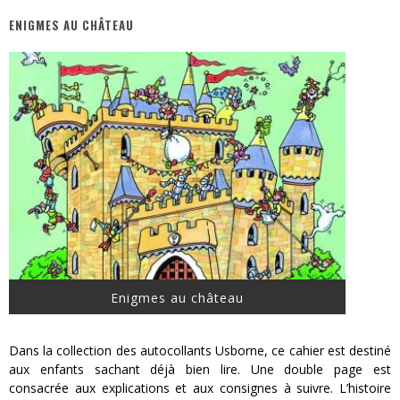
ENIGMES AU CHÂTEAU
« MOFUSAND / Parler Japonais » – Des Expressions Pratiques !
« Dr Wertham / L’homme qui étudia les tueurs en série » - Un Métier à Risque !
Assassin's Creed Black Flag Resynced
« Le Vent dand les Saules » - Une Belle Histoire !
« Damn Them All » - Un duo de Choc !
Yoshi and the mysterious book
Enigmes au château
Dans la collection des autocollants Usborne, ce cahier est destiné
aux enfants sachant déjà bien lire. Une double page est
consacrée aux explications et aux consignes à suivre. L’histoire