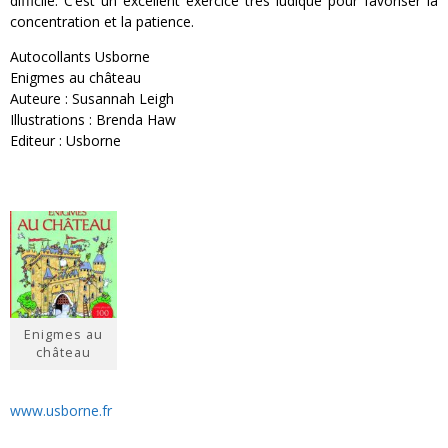
difficile. C’est un excellent exercice très ludique pour favoriser la
concentration et la patience.
Autocollants Usborne
Enigmes au château
Auteure : Susannah Leigh
Illustrations : Brenda Haw
Editeur : Usborne
Enigmes au
château
www.usborne.fr