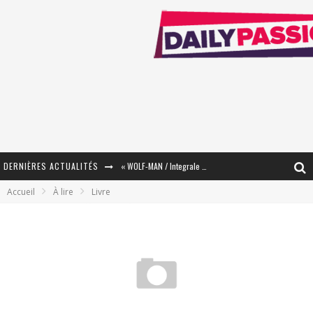
DERNIÈRES ACTUALITÉS
« WOLF-MAN / Integrale Tomes 1 et 2 » - Cruelle Vengeance !
Accueil
À lire
Livre
« The Broken Ring / This Mariage Will Fail Anyway » (Tome 2) – Préparer sa vengeance…
« Mon Village Révolté » - Combattre un Projet !
« Le Béton et le Bambou / Propositions pour Mayotte et le Monde. » - Améliorations !
Star Fox
PsyRiver 2026 : la magie revient sur les rives de l’Aar