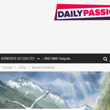
DERNIÈRES ACTUALITÉS
« WOLF-MAN / Integrale Tomes 1 et 2 » - Cruelle Vengeance !
Accueil
À lire
Bande Dessinée
« The Broken Ring / This Mariage Will Fail Anyway » (Tome 2) – Préparer sa vengeance…
« Mon Village Révolté » - Combattre un Projet !
« Le Béton et le Bambou / Propositions pour Mayotte et le Monde. » - Améliorations !
Star Fox
PsyRiver 2026 : la magie revient sur les rives de l’Aar