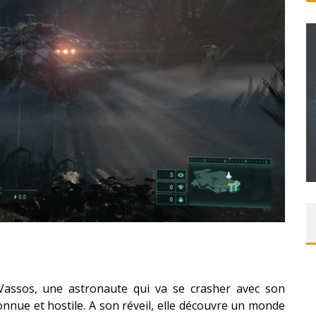
T – UNE
ITION »
CONCOURS : PAPER MARIO ORIGAMI KING
Daily Passions
 Vassos, une astronaute qui va se crasher avec son
onnue et hostile. A son réveil, elle découvre un monde