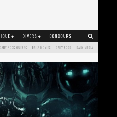
IQUE
DIVERS
CONCOURS
DAILY ROCK QUEBEC
DAILY MOVIES
DAILY ROCK
DAILY MEDIA