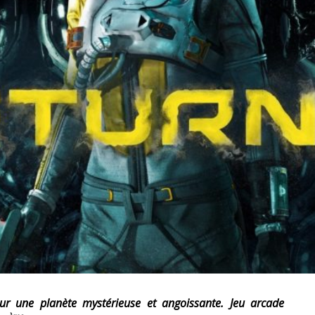
RESYNCED
- UNE BELLE HISTOIRE !
DE CHOC !
BOOK
S 1 ET 2 » - CRUELLE VENGEANCE !
 sur une planète mystérieuse et angoissante. Jeu arcade