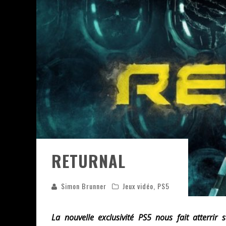
ASSASSIN'S CREED BLACK FLAG 
« LE VENT DAND LES SAULES » 
« DAMN THEM ALL » - UN DUO 
YOSHI AND THE MYSTERIOUS 
« WOLF-MAN / INTEGRALE TOME
RETURNAL
Simon Brunner
Jeux vidéo
,
PS5
La nouvelle exclusivité PS5 nous fait atterrir