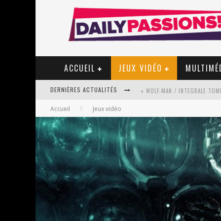
ACCUEIL
JEUX VIDÉO
MULTIMÉ
DERNIÈRES ACTUALITÉS
Accueil
Jeux vidéo
« MON VILLAGE RÉVOLTÉ » - 
STAR FOX
PSYRIVER 2026 : LA MAGIE REV
« MOFUSAND / PARLER JAPONAI