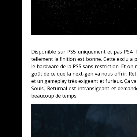
Disponible sur PS5 uniquement et pas PS4, 
tellement la finition est bonne. Cette exclu
le hardware de la PS5 sans restriction. Et on 
goût de ce que la next-gen va nous offrir. Re
et un gameplay très exigeant et furieux. Ça v
Souls, Returnal est intransigeant et demand
beaucoup de temps.