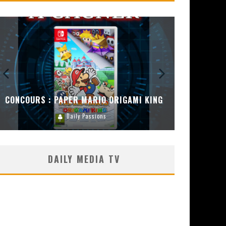
CONCOURS :
ENCEINT
CONCOURS : DREAMS SUR PS4
Carlos Mühlig
DAILY MEDIA TV