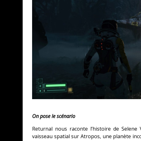
CONCOURS : CALENDRIER DE L’AVEN
COPIE DU JEU « GRID, ULTIMATE ED
SUR XBOX ONE OU PS4
Daily Passions
On pose le scénario
Returnal nous raconte l’histoire de Selene
vaisseau spatial sur Atropos, une planète inc