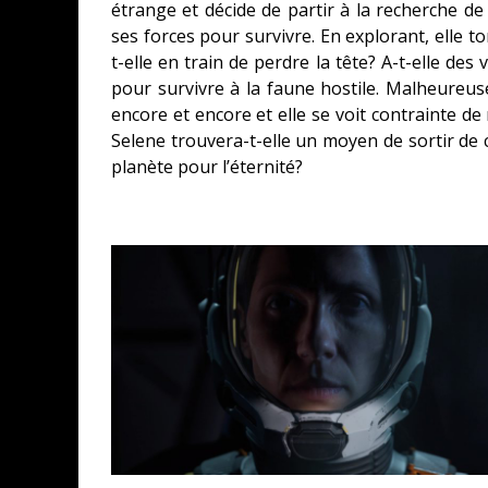
étrange et décide de partir à la recherche de 
ses forces pour survivre. En explorant, elle to
t-elle en train de perdre la tête? A-t-elle des
pour survivre à la faune hostile. Malheureus
encore et encore et elle se voit contrainte d
Selene trouvera-t-elle un moyen de sortir de c
planète pour l’éternité?