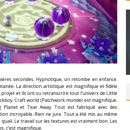
T – UNE
ITION »
CONCOURS : PAPER MARIO ORIGAMI KING
Daily Passions
emières secondes. Hypnotique, on retombe en enfance.
tanée. La direction artistique est magnifique et fidèle
projet et ils ont su retranscrire tout l’univers de Little
ackboy. Craft world (Patchwork monde) est magnifique.
ig Planet et Tear Away. Tout est fabriqué avec des
nition incroyable. Rien ne jure. Tout a été mis au même
 quali. Le travail sur les textures est vraiment bon. Les
es, c’est magnifique.