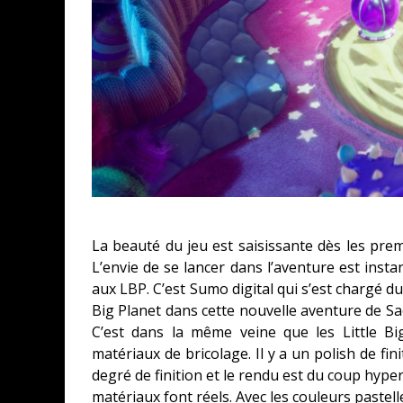
CONCOURS : CALENDRIER DE L’AVEN
COPIE DU JEU « GRID, ULTIMATE ED
SUR XBOX ONE OU PS4
Daily Passions
La beauté du jeu est saisissante dès les pr
L’envie de se lancer dans l’aventure est instan
aux LBP. C’est Sumo digital qui s’est chargé du 
Big Planet dans cette nouvelle aventure de S
C’est dans la même veine que les Little B
matériaux de bricolage. Il y a un polish de fi
degré de finition et le rendu est du coup hyper
matériaux font réels. Avec les couleurs pastell