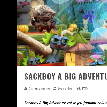
ASSASSIN'S CREED BLACK FLAG 
« LE VENT DAND LES SAULES » 
« DAMN THEM ALL » - UN DUO 
YOSHI AND THE MYSTERIOUS 
« WOLF-MAN / INTEGRALE TOME
SACKBOY A BIG ADVENT
Simon Brunner
Jeux vidéo
,
PS4
,
PS5
Sackboy A Big Adventure est le jeu familial chill