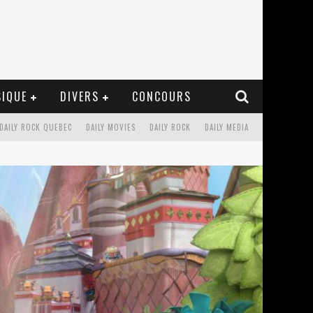
IQUE
DIVERS
CONCOURS
DAILY ROCK QUEBEC
DAILY MOVIES
DAILY ROCK
DAILY MEDIA