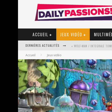
ACCUEIL
JEUX VIDÉO
MULTIMÉ
DERNIÈRES ACTUALITÉS
Accueil
Jeux vidéo
« MON VILLAGE RÉVOLTÉ » - 
STAR FOX
PSYRIVER 2026 : LA MAGIE REV
« MOFUSAND / PARLER JAPONAI