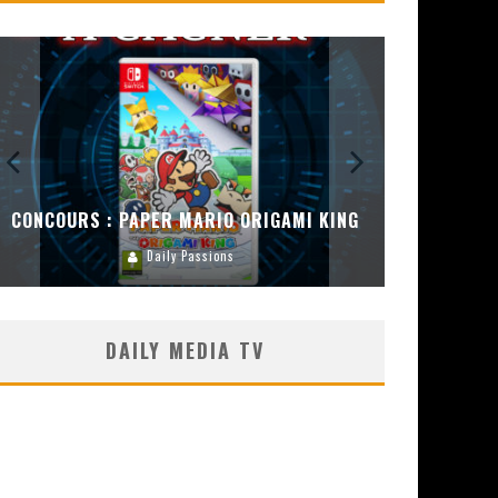
CONCOURS :
ENCEINT
CONCOURS : DREAMS SUR PS4
Carlos Mühlig
DAILY MEDIA TV