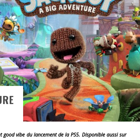
RESYNCED
- UNE BELLE HISTOIRE !
DE CHOC !
BOOK
S 1 ET 2 » - CRUELLE VENGEANCE !
URE
 et good vibe du lancement de la PS5. Disponible aussi sur