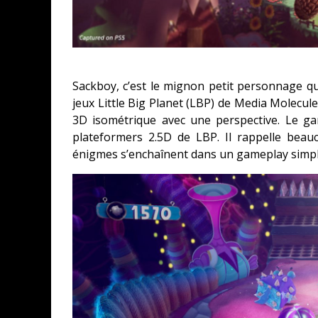
Sackboy, c’est le mignon petit personnage qui
jeux Little Big Planet (LBP) de Media Molecule
3D isométrique avec une perspective. Le 
plateformers 2.5D de LBP. Il rappelle bea
énigmes s’enchaînent dans un gameplay simple